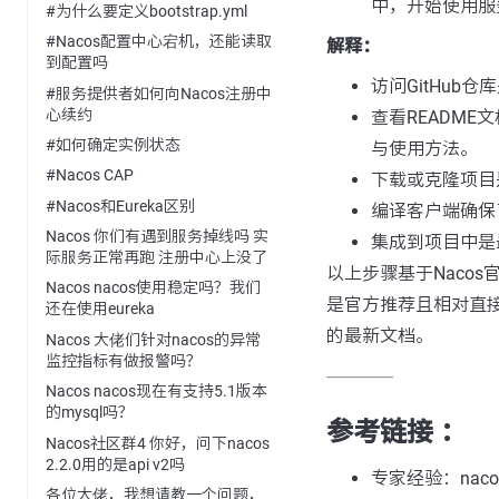
中，开始使用服
#为什么要定义bootstrap.yml
#Nacos配置中心宕机，还能读取
解释：
到配置吗
访问GitHu
#服务提供者如何向Nacos注册中
心续约
查看READM
#如何确定实例状态
与使用方法。
#Nacos CAP
下载或克隆项目
#Nacos和Eureka区别
编译客户端确保
Nacos 你们有遇到服务掉线吗 实
集成到项目中是
际服务正常再跑 注册中心上没了
以上步骤基于Nacos
Nacos nacos使用稳定吗？我们
是官方推荐且相对直
还在使用eureka
的最新文档。
Nacos 大佬们针对nacos的异常
监控指标有做报警吗？
---------------
Nacos nacos现在有支持5.1版本
的mysql吗？
参考链接 ：
Nacos社区群4 你好，问下nacos
2.2.0用的是api v2吗
专家经验：nac
各位大佬，我想请教一个问题，