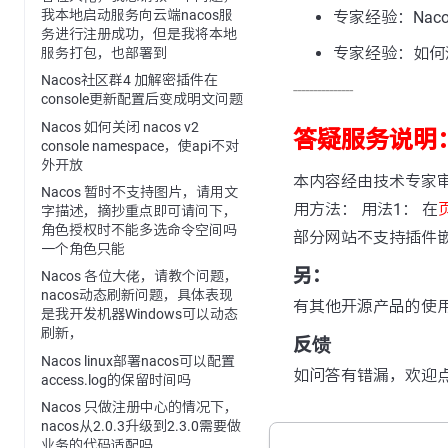
我本地启动服务向云端nacos服
专家经验：Na
务进行注册成功，但是我将本地
专家经验：如何
服务打包，也部署到
Nacos社区群4 加解密插件在
---------------
console更新配置后变成明文问题
Nacos 如何关闭 nacos v2
答疑服务说明
console namespace，使api不对
外开放
本内容经由技术专家
Nacos 暂时不支持图片，请用文
用方法： 用法1： 在
字描述，摘抄重点即可请问下，
角色授权时不能多选命令空间吗
部分网站不支持插件
一个角色只能
另：
Nacos 各位大佬，请教个问题，
nacos动态刷新问题，具体表现
有其他开源产品的使
是我开发机器Windows可以动态
刷新，
反馈
Nacos linux部署nacos可以配置
如问答有错漏，欢迎
access.log的保留时间吗
Nacos 只做注册中心的情况下，
nacos从2.0.3升级到2.3.0需要做
业务的代码适配吗