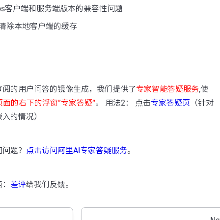
cos客户端和服务端版本的兼容性问题
清除本地客户端的缓存
：
审阅的用户问答的镜像生成，我们提供了
专家智能答疑服务
,使
页面的右下的浮窗”专家答疑“
。 用法2： 点击
专家答疑页
（针对
嵌入的情况）
用问题？
点击访问阿里AI专家答疑服务
。
点：
差评
给我们反馈。