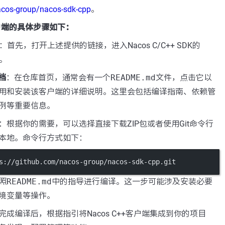
acos-group/nacos-sdk-cpp
。
+客户端的具体步骤如下：
：首先，打开上述提供的链接，进入Nacos C/C++ SDK的
面。
档
：在仓库首页，通常会有一个
README.md
文件，点击它以
用和安装该客户端的详细说明。这里会包括编译指南、依赖管
例等重要信息。
：根据你的需要，可以选择直接下载ZIP包或者使用Git命令行
本地。命令行方式如下：
s://github.com/nacos-group/nacos-sdk-cpp.git
照
README.md
中的指导进行编译。这一步可能涉及安装必要
境变量等操作。
完成编译后，根据指引将Nacos C++客户端集成到你的项目