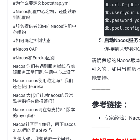
#为什么要定义bootstrap.yml
db.url.0=jd
#Nacos配置中心宕机，还能读取
db.user=your_u
到配置吗
db.password=yo
#服务提供者如何向Nacos注册中
db.pool.con
心续约
启动Nacos服务
#如何确定实例状态
连接到达梦数据
#Nacos CAP
#Nacos和Eureka区别
请确保您的Nacos
Nacos 你们有遇到服务掉线吗 实
引入的。如果当前版本
际服务正常再跑 注册中心上没了
能支持。
Nacos nacos使用稳定吗？我们
还在使用eureka
---------------
Nacos 大佬们针对nacos的异常
监控指标有做报警吗？
参考链接 ：
Nacos nacos现在有支持5.1版本
的mysql吗？
专家经验：Nac
Nacos社区群4 你好，问下nacos
---------------
2.2.0用的是api v2吗
各位大佬，我想请教一个问题，