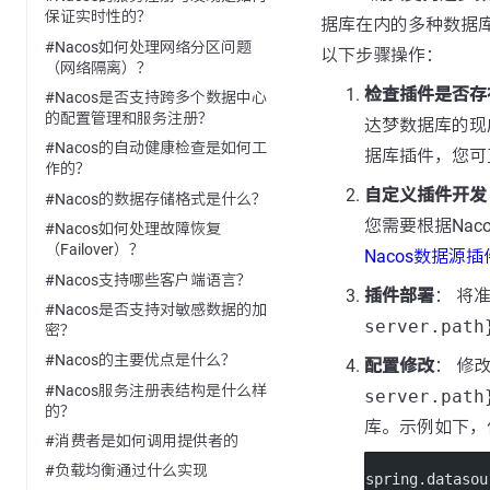
保证实时性的？
据库在内的多种数据库
#Nacos如何处理网络分区问题
以下步骤操作：
（网络隔离）？
检查插件是否存
#Nacos是否支持跨多个数据中心
的配置管理和服务注册？
达梦数据库的现
#Nacos的自动健康检查是如何工
据库插件，您可
作的？
自定义插件开发
#Nacos的数据存储格式是什么？
您需要根据Na
#Nacos如何处理故障恢复
（Failover）？
Nacos数据源
#Nacos支持哪些客户端语言？
插件部署
： 将
#Nacos是否支持对敏感数据的加
server.path
密？
#Nacos的主要优点是什么？
配置修改
： 修
#Nacos服务注册表结构是什么样
server.path
的？
库。示例如下，
#消费者是如何调用提供者的
#负载均衡通过什么实现
spring.data