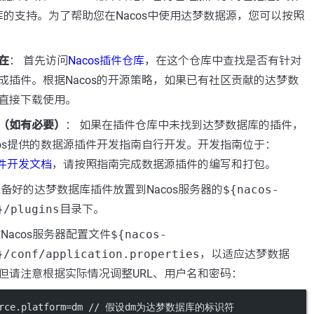
的支持。为了帮助您在Nacos中使用达梦数据源，您可以按照
在
： 首先访问
Nacos插件仓库
，在这个仓库中查找是否有针对
成插件。根据Nacos的开源策略，如果已有社区贡献的达梦数
直接下载使用。
（如有必要）
： 如果在插件仓库中未找到达梦数据库的插件，
cos提供的数据源插件开发指南自行开发。开发指南位于：
插件开发文档
，请按照指南完成数据源插件的编写和打包。
准备好的达梦数据库插件放置到Nacos服务器的
${nacos-
}/plugins
目录下。
改Nacos服务器配置文件
${nacos-
}/conf/application.properties
，以适应达梦数据
但请注意根据实际情况调整URL、用户名和密码：
source.platform=dm // 假设dm为达梦数据库的标识符