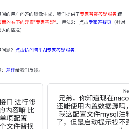
：
审阅的用户问答的镜像生成，我们提供了
专家智能答疑服务
,使
页面的右下的浮窗”专家答疑“
。 用法2： 点击
专家答疑页
（针对
嵌入的情况）
用问题？
点击访问阿里AI专家答疑服务
。
点：
差评
给我们反馈。
Ne
兄弟，你知道现在naco
供接口 进行修
还能使用内置数据源吗
置的内容嘛 比
我这配置文件mysql注
单项配置
了，但是启动提示找不
个文件替换