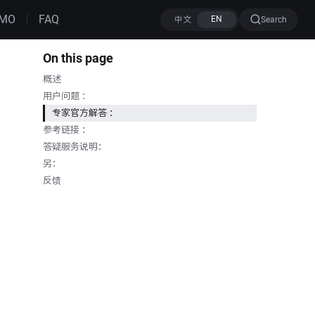
MO
FAQ
Search
On this page
概述
用户问题 ：
专家官方解答 ：
参考链接 ：
答疑服务说明：
另：
反馈