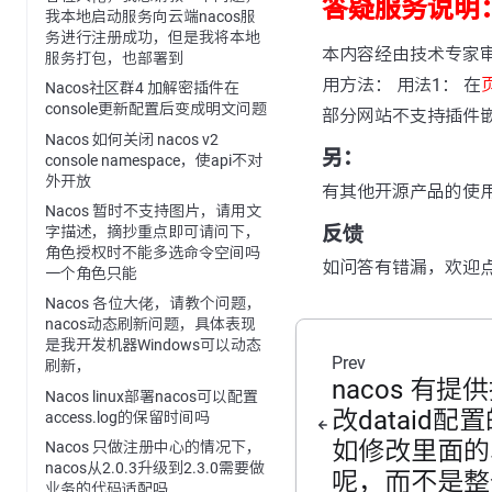
答疑服务说明
我本地启动服务向云端nacos服
务进行注册成功，但是我将本地
本内容经由技术专家
服务打包，也部署到
用方法： 用法1： 在
Nacos社区群4 加解密插件在
console更新配置后变成明文问题
部分网站不支持插件
Nacos 如何关闭 nacos v2
另：
console namespace，使api不对
外开放
有其他开源产品的使
Nacos 暂时不支持图片，请用文
反馈
字描述，摘抄重点即可请问下，
角色授权时不能多选命令空间吗
如问答有错漏，欢迎
一个角色只能
Nacos 各位大佬，请教个问题，
nacos动态刷新问题，具体表现
是我开发机器Windows可以动态
Prev
刷新，
nacos 有提
Nacos linux部署nacos可以配置
改dataid配
access.log的保留时间吗
如修改里面的
Nacos 只做注册中心的情况下，
nacos从2.0.3升级到2.3.0需要做
呢，而不是整
业务的代码适配吗