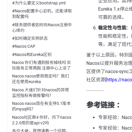
企业应用，其持
#为什么要定义bootstrap.yml
Eureka 1.
#Nacos配置中心宕机，还能读取
到配置吗
可靠的选择。
#服务提供者如何向Nacos注册中
稳定性与性能
：
心续约
性能和稳定性，
#如何确定实例状态
等，满足了现代
#Nacos CAP
#Nacos和Eureka区别
鉴于以上原因，特别是考
Nacos 你们有遇到服务掉线吗 实
Nacos以提升服务治
际服务正常再跑 注册中心上没了
区提供了nacos-s
Nacos nacos使用稳定吗？我们
社区资源
[https://nac
还在使用eureka
Nacos 大佬们针对nacos的异常
---------------
监控指标有做报警吗？
参考链接 ：
Nacos nacos现在有支持5.1版本
的mysql吗？
专家经验：Naco
Nacos社区群4 你好，问下nacos
2.2.0用的是api v2吗
专家经验：Nac
各位大佬，我想请教一个问题，