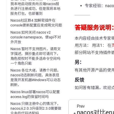
我本地启动服务向云端nacos服
专家经验：nacos 
务进行注册成功，但是我将本地
服务打包，也部署到
---------------
Nacos社区群4 加解密插件在
console更新配置后变成明文问题
答疑服务说明
Nacos 如何关闭 nacos v2
console namespace，使api不对
本内容经由技术专家
外开放
用方法： 用法1： 在
Nacos 暂时不支持图片，请用文
部分网站不支持插件
字描述，摘抄重点即可请问下，
角色授权时不能多选命令空间吗
另：
一个角色只能
有其他开源产品的使
Nacos 各位大佬，请教个问题，
nacos动态刷新问题，具体表现
反馈
是我开发机器Windows可以动态
刷新，
如问答有错漏，欢迎
Nacos linux部署nacos可以配置
access.log的保留时间吗
Nacos 只做注册中心的情况下，
Prev
nacos从2.0.3升级到2.3.0需要做
nacos对比er
业务的代码适配吗