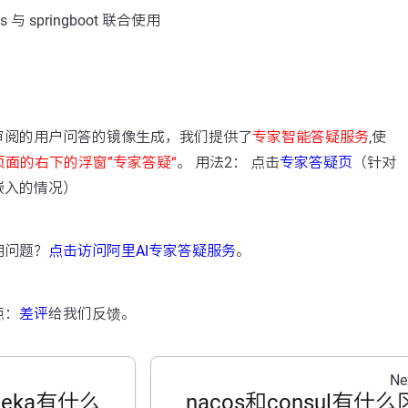
与 springboot 联合使用
：
审阅的用户问答的镜像生成，我们提供了
专家智能答疑服务
,使
页面的右下的浮窗”专家答疑“
。 用法2： 点击
专家答疑页
（针对
嵌入的情况）
用问题？
点击访问阿里AI专家答疑服务
。
点：
差评
给我们反馈。
Ne
ueka有什么
nacos和consul有什么