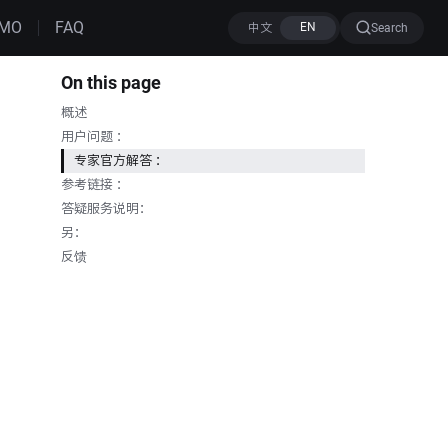
MO
FAQ
Search
On this page
概述
用户问题 ：
专家官方解答 ：
参考链接 ：
答疑服务说明：
另：
反馈