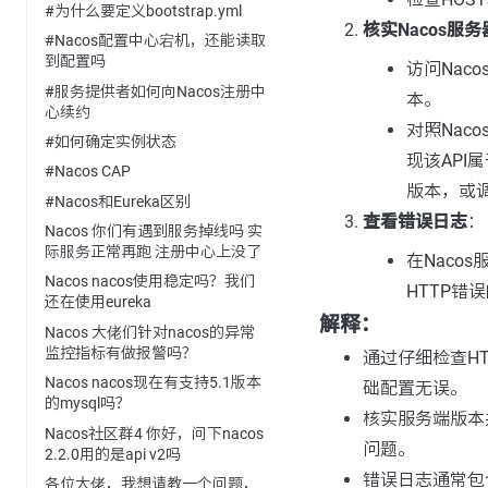
#为什么要定义bootstrap.yml
核实Nacos服
#Nacos配置中心宕机，还能读取
到配置吗
访问Nac
#服务提供者如何向Nacos注册中
本。
心续约
对照Nac
#如何确定实例状态
现该API
#Nacos CAP
版本，或调
#Nacos和Eureka区别
查看错误日志
：
Nacos 你们有遇到服务掉线吗 实
际服务正常再跑 注册中心上没了
在Naco
Nacos nacos使用稳定吗？我们
HTTP错
还在使用eureka
解释：
Nacos 大佬们针对nacos的异常
监控指标有做报警吗？
通过仔细检查H
Nacos nacos现在有支持5.1版本
础配置无误。
的mysql吗？
核实服务端版本
Nacos社区群4 你好，问下nacos
问题。
2.2.0用的是api v2吗
错误日志通常包
各位大佬，我想请教一个问题，