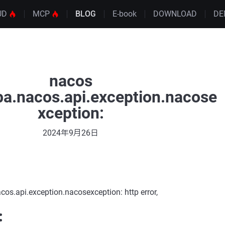
UD
MCP
BLOG
E-book
DOWNLOAD
DE
nacos
ba.nacos.api.exception.nacose
xception:
2024年9月26日
os.api.exception.nacosexception: http error,
：