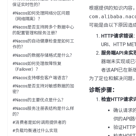
保证实时性的？
根据提供的知识内容
#Nacos如何处理网络分区问题
com.alibaba.nac
（网络隔离）？
可能是由以下原因造
#Nacos是否支持跨多个数据中心
的配置管理和服务注册？
HTTP请求错误
#Nacos的自动健康检查是如何工
URI、HTTP 
作的？
服务端API未实
#Nacos的数据存储格式是什么？
器端未实现或已
#Nacos如何处理故障恢复
（Failover）？
者该API已在
#Nacos支持哪些客户端语言？
为了定位和解决问题
#Nacos是否支持对敏感数据的加
诊断步骤：
密？
检查HTTP请求
#Nacos的主要优点是什么？
#Nacos服务注册表结构是什么样
确认请求的
的？
供的API
#消费者是如何调用提供者的
验证HTTP
#负载均衡通过什么实现
检查HOS