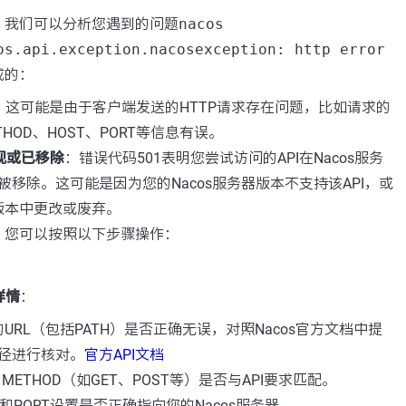
，我们可以分析您遇到的问题
nacos
os.api.exception.nacosexception: http error
成的：
：这可能是由于客户端发送的HTTP请求存在问题，比如请求的
METHOD、HOST、PORT等信息有误。
现或已移除
：错误代码501表明您尝试访问的API在Nacos服务
被移除。这可能是因为您的Nacos服务器版本不支持该API，或
新版本中更改或废弃。
，您可以按照以下步骤操作：
详情
：
URL（包括PATH）是否正确无误，对照Nacos官方文档中提
路径进行核对。
官方API文档
 METHOD（如GET、POST等）是否与API要求匹配。
T和PORT设置是否正确指向您的Nacos服务器。