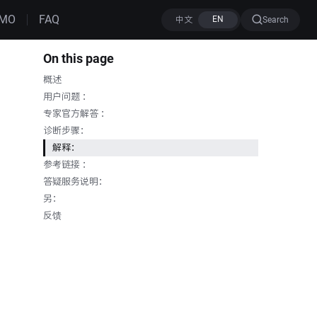
MO
FAQ
Search
On this page
概述
用户问题 ：
专家官方解答 ：
诊断步骤：
解释：
参考链接 ：
答疑服务说明：
另：
反馈