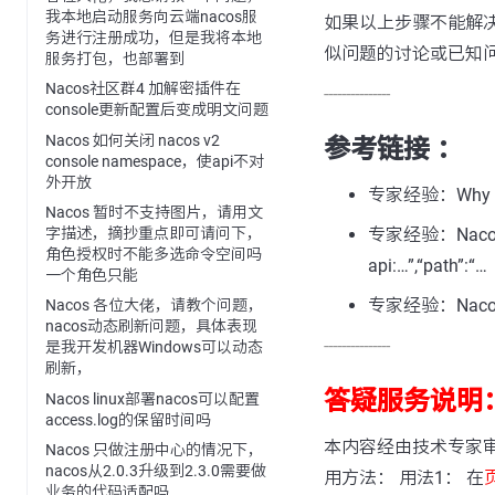
我本地启动服务向云端nacos服
如果以上步骤不能解决您
务进行注册成功，但是我将本地
似问题的讨论或已知
服务打包，也部署到
Nacos社区群4 加解密插件在
---------------
console更新配置后变成明文问题
Nacos 如何关闭 nacos v2
参考链接 ：
console namespace，使api不对
外开放
专家经验：Why Use H
Nacos 暂时不支持图片，请用文
专家经验：Nacos “st
字描述，摘抄重点即可请问下，
角色授权时不能多选命令空间吗
api:…”,“path”:“…
一个角色只能
专家经验：Naco
Nacos 各位大佬，请教个问题，
nacos动态刷新问题，具体表现
---------------
是我开发机器Windows可以动态
刷新，
答疑服务说明
Nacos linux部署nacos可以配置
access.log的保留时间吗
本内容经由技术专家
Nacos 只做注册中心的情况下，
nacos从2.0.3升级到2.3.0需要做
用方法： 用法1： 在
业务的代码适配吗