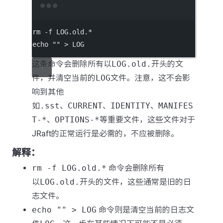
Terminal window
rm
-f
LOG.old.
*
echo
""
>
LOG
这条命令会删除所有以
LOG.old.
开头的文
件，并清空当前的
LOG
文件。注意，这不会影
响到其他
如
.sst
、
CURRENT
、
IDENTITY
、
MANIFES
T-*
、
OPTIONS-*
等重要文件，这些文件对于
JRaft的正常运行是必需的，不应被删除。
解释：
rm -f LOG.old.*
命令会删除所有
以
LOG.old.
开头的文件，这些通常是旧的日
志文件。
echo "" > LOG
命令则是清空当前的日志文