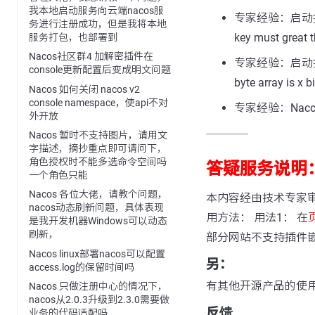
我本地启动服务向云端nacos服
专家经验：启动报错java
务进行注册成功，但是我将本地
key must great 
服务打包，也部署到
Nacos社区群4 加解密插件在
专家经验：启动报错java
console更新配置后变成明文问题
byte array is x
Nacos 如何关闭 nacos v2
console namespace，使api不对
专家经验：Naco
外开放
---------------
Nacos 暂时不支持图片，请用文
字描述，摘抄重点即可请问下，
角色授权时不能多选命令空间吗
答疑服务说明
一个角色只能
Nacos 各位大佬，请教个问题，
本内容经由技术专家
nacos动态刷新问题，具体表现
用方法： 用法1： 在
是我开发机器Windows可以动态
刷新，
部分网站不支持插件
Nacos linux部署nacos可以配置
另：
access.log的保留时间吗
有其他开源产品的使
Nacos 只做注册中心的情况下，
nacos从2.0.3升级到2.3.0需要做
反馈
业务的代码适配吗