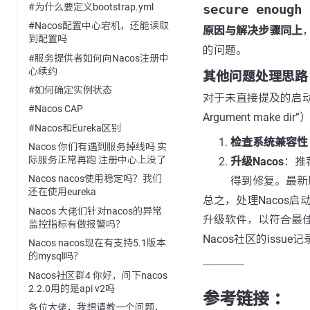
#为什么要定义bootstrap.yml
secure enough 
#Nacos配置中心宕机，还能读取
原因与解决步骤同上
到配置吗
的问题。
#服务提供者如何向Nacos注册中
心续约
其他问题处理思路
#如何确定实例状态
对于未直接提及的启动报
#Nacos CAP
Argument make di
#Nacos和Eureka区别
检查系统兼容性
Nacos 你们有遇到服务掉线吗 实
际服务正常再跑 注册中心上没了
升级Nacos
：推
Nacos nacos使用稳定吗？我们
得到修复。最新
还在使用eureka
总之，处理Nacos
Nacos 大佬们针对nacos的异常
升级软件，以符合最
监控指标有做报警吗？
Nacos社区的issu
Nacos nacos现在有支持5.1版本
的mysql吗？
---------------
Nacos社区群4 你好，问下nacos
2.2.0用的是api v2吗
参考链接 ：
各位大佬，我想请教一个问题，