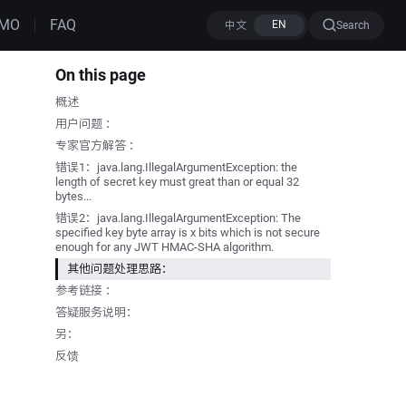
MO
FAQ
Search
On this page
概述
用户问题 ：
专家官方解答 ：
错误1：java.lang.IllegalArgumentException: the
length of secret key must great than or equal 32
bytes...
错误2：java.lang.IllegalArgumentException: The
specified key byte array is x bits which is not secure
enough for any JWT HMAC-SHA algorithm.
其他问题处理思路：
参考链接 ：
答疑服务说明：
另：
反馈