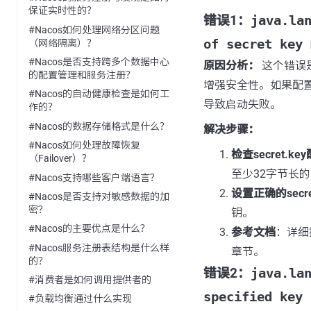
保证实时性的？
错误1：
java.la
#Nacos如何处理网络分区问题
of secret key 
（网络隔离）？
#Nacos是否支持跨多个数据中心
原因分析：
这个错误是
的配置管理和服务注册？
增强安全性。如果配
#Nacos的自动健康检查是如何工
导致启动失败。
作的？
#Nacos的数据存储格式是什么？
解决步骤：
#Nacos如何处理故障恢复
检查secret.ke
（Failover）？
至少32字节长的
#Nacos支持哪些客户端语言？
设置正确的secret
#Nacos是否支持对敏感数据的加
密？
钥。
#Nacos的主要优点是什么？
参考文档
：详细
#Nacos服务注册表结构是什么样
章节。
的？
错误2：
java.la
#消费者是如何调用提供者的
specified key 
#负载均衡通过什么实现