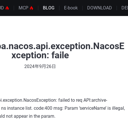
UD
MCP
BLOG
E-book
DOWNLOAD
DE
ba.nacos.api.exception.NacosE
xception: faile
2024年9月26日
.exception.NacosException: failed to req API:archive-
s instance list. code:400 msg: Param ‘serviceName’ is illegal,
uld not appear in the param.