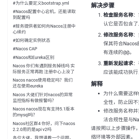
#为什么要定义bootstrap.yml
解决步骤
#Nacos配置中心宕机，还能读取
检查服务名称
：
到配置吗
认它是否包含了
#服务提供者如何向Nacos注册中
心续约
修改服务名称
：
#如何确定实例状态
保其符合Nac
#Nacos CAP
有连续的
@@
。
#Nacos和Eureka区别
重新发起请求
：
Nacos 你们有遇到服务掉线吗 实
应该能成功执行
际服务正常再跑 注册中心上没了
Nacos nacos使用稳定吗？我们
解释
还在使用eureka
为什么需要这样
Nacos 大佬们针对nacos的异常
监控指标有做报警吗？
全性，防止因不
Nacos nacos现在有支持5.1版本
修改服务名称并
的mysql吗？
法合规性是与N
Nacos社区群4 你好，问下nacos
请按照以上步骤操作
2.2.0用的是api v2吗
络环境等外部因素。
各位大佬，我想请教一个问题，