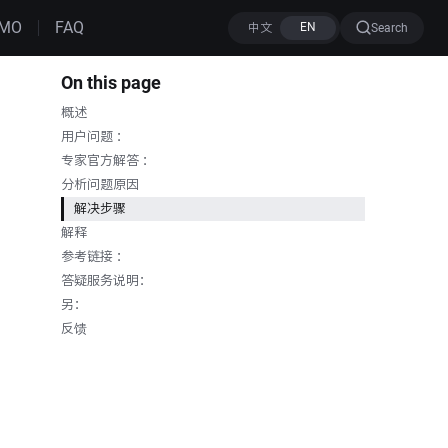
MO
FAQ
Search
On this page
概述
用户问题 ：
专家官方解答 ：
分析问题原因
解决步骤
解释
参考链接 ：
答疑服务说明：
另：
反馈