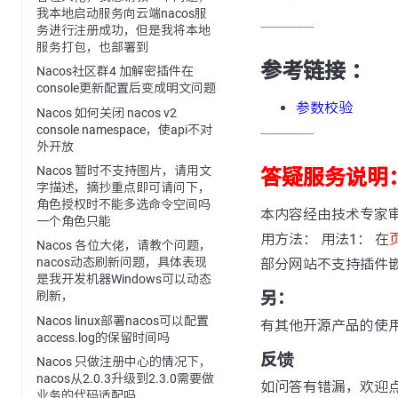
我本地启动服务向云端nacos服
---------------
务进行注册成功，但是我将本地
服务打包，也部署到
参考链接 ：
Nacos社区群4 加解密插件在
console更新配置后变成明文问题
参数校验
Nacos 如何关闭 nacos v2
console namespace，使api不对
---------------
外开放
Nacos 暂时不支持图片，请用文
答疑服务说明
字描述，摘抄重点即可请问下，
角色授权时不能多选命令空间吗
本内容经由技术专家
一个角色只能
用方法： 用法1： 在
Nacos 各位大佬，请教个问题，
nacos动态刷新问题，具体表现
部分网站不支持插件
是我开发机器Windows可以动态
另：
刷新，
Nacos linux部署nacos可以配置
有其他开源产品的使
access.log的保留时间吗
反馈
Nacos 只做注册中心的情况下，
nacos从2.0.3升级到2.3.0需要做
如问答有错漏，欢迎
业务的代码适配吗