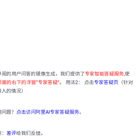
：
审阅的用户问答的镜像生成，我们提供了
专家智能答疑服务
,使
页面的右下的浮窗”专家答疑“
。 用法2： 点击
专家答疑页
（针对
嵌入的情况）
用问题？
点击访问阿里AI专家答疑服务
。
点：
差评
给我们反馈。