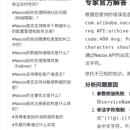
专家官方解答 
保证实时性的？
#Nacos如何处理网络分区问题
根据您提供的错误信
（网络隔离）？
com.alibaba.nac
#Nacos是否支持跨多个数据中心
req API:archive
的配置管理和服务注册？
code:400 msg: P
#Nacos的自动健康检查是如何工
作的？
characters shou
#Nacos的数据存储格式是什么？
通过Nacos API列
#Nacos如何处理故障恢复
法字符。
（Failover）？
依托于已知的知识，
#Nacos支持哪些客户端语言？
#Nacos是否支持对敏感数据的加
分析问题原因
密？
参数校验失败
：
#Nacos的主要优点是什么？
现
serviceNa
#Nacos服务注册表结构是什么样
的？
非法字符限制
：
#消费者是如何调用提供者的
式
^(?!@).((
#负载均衡通过什么实现
含中文字符，不