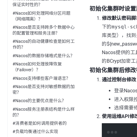
保证实时性的？
初始化集群时设置
#Nacos如何处理网络分区问题
修改默认密码脚
（网络隔离）？
下的
mysql-sc
#Nacos是否支持跨多个数据中心
的配置管理和服务注册？
库类型），找到
#Nacos的自动健康检查是如何工
的${new_pa
作的？
Nacos提供的
#Nacos的数据存储格式是什么？
的BCrypt加密
#Nacos如何处理故障恢复
初始化集群后修改
（Failover）？
#Nacos支持哪些客户端语言？
通过控制台修改
#Nacos是否支持对敏感数据的加
登录Nac
密？
进入
权限
#Nacos的主要优点是什么？
选择需要
#Nacos服务注册表结构是什么样
的？
使用运维API修
#消费者是如何调用提供者的
#负载均衡通过什么实现