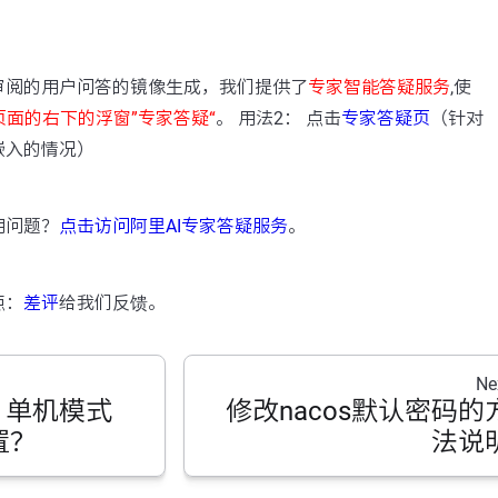
：
审阅的用户问答的镜像生成，我们提供了
专家智能答疑服务
,使
页面的右下的浮窗”专家答疑“
。 用法2： 点击
专家答疑页
（针对
嵌入的情况）
用问题？
点击访问阿里AI专家答疑服务
。
点：
差评
给我们反馈。
Ne
er 单机模式
修改nacos默认密码的
置？
法说