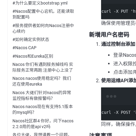
#为什么要定义bootstrap.yml
curl
-X
PUT
'h
#Nacos配置中心宕机，还能读取
到配置吗
确保使用管理员权限
#服务提供者如何向Nacos注册中
心续约
新增用户名密码
#如何确定实例状态
通过控制台添加
#Nacos CAP
登录Nac
#Nacos和Eureka区别
进入
权限
Nacos 你们有遇到服务掉线吗 实
际服务正常再跑 注册中心上没了
点击添加
Nacos nacos使用稳定吗？我们
使用运维API添
还在使用eureka
Nacos 大佬们针对nacos的异常
监控指标有做报警吗？
Nacos nacos现在有支持5.1版本
的mysql吗？
curl
-X
POST
'
Nacos社区群4 你好，问下nacos
同样，确保操作
2.2.0用的是api v2吗
各位大佬，我想请教一个问题，