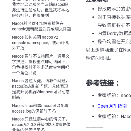
注意事项
我本地启动服务向云端nacos服
修改或添加的密码
务进行注册成功，但是我将本地
服务打包，也部署到
对于直接数据库
Nacos社区群4 加解密插件在
导致集群数据不
console更新配置后变成明文问题
内置Derby
Nacos 如何关闭 nacos v2
操作均需在开启
console namespace，使api不对
外开放
以上步骤涵盖了在Na
Nacos 暂时不支持图片，请用文
理访问权限。
字描述，摘抄重点即可请问下，
角色授权时不能多选命令空间吗
---------------
一个角色只能
Nacos 各位大佬，请教个问题，
参考链接 ：
nacos动态刷新问题，具体表现
是我开发机器Windows可以动态
专家经验：nac
刷新，
Nacos linux部署nacos可以配置
Open API 指南
access.log的保留时间吗
专家经验：Nac
Nacos 只做注册中心的情况下，
nacos从2.0.3升级到2.3.0需要做
---------------
业务的代码适配吗