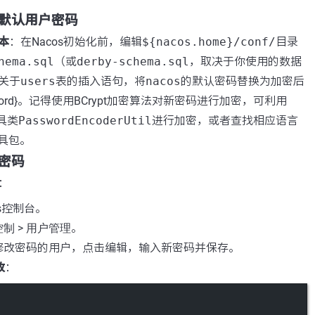
默认用户密码
本
：在Nacos初始化前，编辑
${nacos.home}/conf/
目录
hema.sql
（或
derby-schema.sql
，取决于你使用的数据
关于
users
表的插入语句，将
nacos
的默认密码替换为加密后
ssword}。记得使用BCrypt加密算法对新密码进行加密，可利用
工具类
PasswordEncoderUtil
进行加密，或者查找相应语言
工具包。
密码
：
os控制台。
控制
>
用户管理
。
修改密码的用户，点击编辑，输入新密码并保存。
改
：
Terminal window