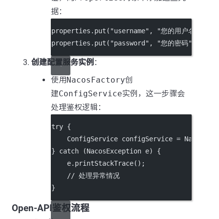
据：
properties.
put
(
"username"
, 
"您的用户名"
);
properties.
put
(
"password"
, 
"您的密码"
);
创建配置服务实例
：
使用
NacosFactory
创
建
ConfigService
实例，这一步骤会
处理鉴权逻辑：
try
 {
    ConfigService configService 
=
 NacosFac
} 
catch
 (NacosException 
e
) {
    e.
printStackTrace
();
// 处理异常情况
}
Open-API鉴权流程