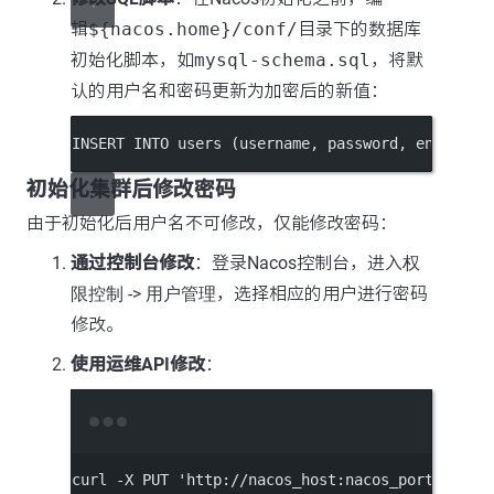
辑
${nacos.home}/conf/
目录下的数据库
初始化脚本，如
mysql-schema.sql
，将默
认的用户名和密码更新为加密后的新值：
INSERT INTO
 users (username, 
password
, 
enabled
)
初始化集群后修改密码
由于初始化后用户名不可修改，仅能修改密码：
通过控制台修改
：登录Nacos控制台，进入
权
限控制
->
用户管理
，选择相应的用户进行密码
修改。
使用运维API修改
：
Terminal window
curl
-X
PUT
'http://nacos_host:nacos_port/nacos