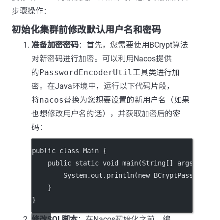
步骤操作：
初始化集群前修改默认用户名和密码
准备加密密码
：首先，您需要使用BCrypt算法
对新密码进行加密。可以利用Nacos提供
的
PasswordEncoderUtil
工具类进行加
密。在Java环境中，运行以下代码片段，
将
nacos
替换为您想要设置的新用户名（如果
也想修改用户名的话），并获取加密后的密
码：
public
class
Main
 {
public
static
void
main
(
String
[] 
args
) {
        System.out.
println
(
new
BCryptPasswordEn
    }
}
修改SQL脚本
：在Nacos初始化之前，编