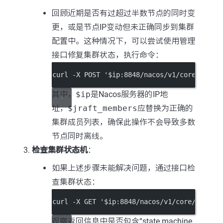
回顾近期是否有过超过半数节点的同时变
更，或是节点IP变动但未正确同步到集群
配置中。这种情况下，可以尝试使用管理
接口修复集群状态，执行命令：
curl -X POST '$ip:8848/nacos/v1/core/ops/r
其中，
$ip
是Nacos服务器的IP地
址，
$jraft_members
应替换为正确的
集群成员列表，确保此操作不会导致多数
节点同时离线。
检查集群状态机
：
如果上述步骤未能解决问题，通过接口检
查集群状态：
curl -X GET '$ip:8848/nacos/v1/core/cluste
观察返回信息中是否包含“state machine