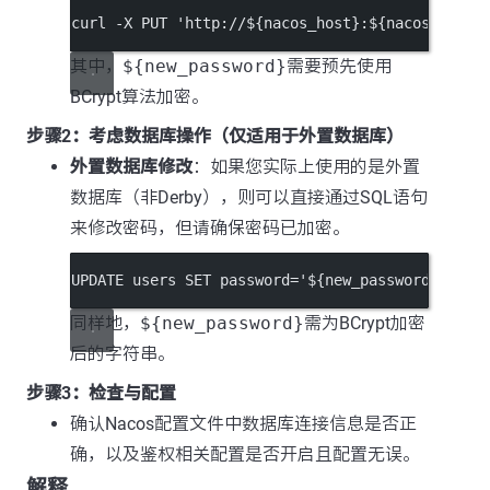
curl
-X
PUT
'http://${nacos_host}:${nacos_port}
其中，
${new_password}
需要预先使用
BCrypt算法加密。
步骤2：考虑数据库操作（仅适用于外置数据库）
外置数据库修改
：如果您实际上使用的是外置
数据库（非Derby），则可以直接通过SQL语句
来修改密码，但请确保密码已加密。
UPDATE
 users 
SET
password=
'${new_password}'
WHE
同样地，
${new_password}
需为BCrypt加密
后的字符串。
步骤3：检查与配置
确认Nacos配置文件中数据库连接信息是否正
确，以及鉴权相关配置是否开启且配置无误。
解释