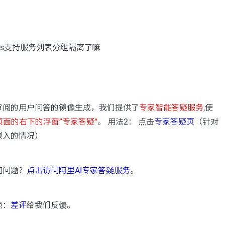
os支持服务列表分组隔离了嘛
：
审阅的用户问答的镜像生成，我们提供了
专家智能答疑服务
,使
页面的右下的浮窗”专家答疑“
。 用法2： 点击
专家答疑页
（针对
嵌入的情况）
用问题？
点击访问阿里AI专家答疑服务
。
点：
差评
给我们反馈。