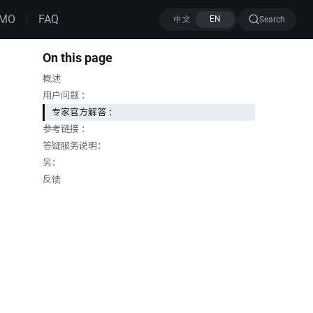
MO
FAQ
Search
On this page
概述
用户问题 ：
专家官方解答 ：
参考链接 ：
答疑服务说明：
另：
反馈