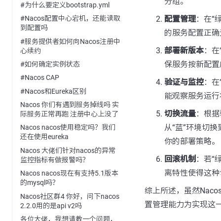
分组。
#为什么要定义bootstrap.yml
配置管理
：在“
#Nacos配置中心宕机，还能读取
到配置吗
的服务配置正确
#服务提供者如何向Nacos注册中
部署新版本
：在
心续约
保服务按新配置
#如何确定实例状态
#Nacos CAP
验证与监控
：在
#Nacos和Eureka区别
能观察服务运行
Nacos 你们有遇到服务掉线吗 实
切换流量
：根据
际服务正常再跑 注册中心上没了
从“蓝”环境切
Nacos nacos使用稳定吗？我们
还在使用eureka
你的部署策略。
Nacos 大佬们针对nacos的异常
回滚机制
：若“
监控指标有做报警吗？
离特性使得这种
Nacos nacos现在有支持5.1版本
的mysql吗？
综上所述，虽然Nac
Nacos社区群4 你好，问下nacos
置管理能力为实现这
2.2.0用的是api v2吗
各位大佬，我想请教一个问题，