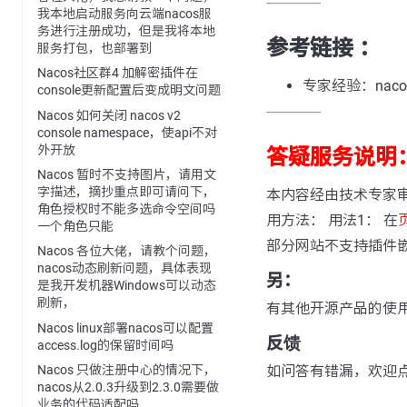
---------------
我本地启动服务向云端nacos服
务进行注册成功，但是我将本地
参考链接 ：
服务打包，也部署到
Nacos社区群4 加解密插件在
专家经验：nac
console更新配置后变成明文问题
---------------
Nacos 如何关闭 nacos v2
console namespace，使api不对
外开放
答疑服务说明
Nacos 暂时不支持图片，请用文
字描述，摘抄重点即可请问下，
本内容经由技术专家
角色授权时不能多选命令空间吗
用方法： 用法1： 在
一个角色只能
部分网站不支持插件
Nacos 各位大佬，请教个问题，
nacos动态刷新问题，具体表现
另：
是我开发机器Windows可以动态
刷新，
有其他开源产品的使
Nacos linux部署nacos可以配置
反馈
access.log的保留时间吗
如问答有错漏，欢迎
Nacos 只做注册中心的情况下，
nacos从2.0.3升级到2.3.0需要做
业务的代码适配吗