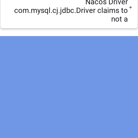
Nacos Driver
com.mysql.cj.jdbc.Driver claims to
not a