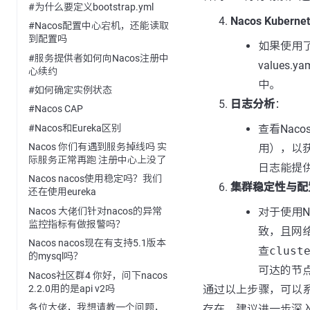
#为什么要定义bootstrap.yml
Nacos Kuber
#Nacos配置中心宕机，还能读取
到配置吗
如果使用
#服务提供者如何向Nacos注册中
value
心续约
中。
#如何确定实例状态
日志分析
：
#Nacos CAP
#Nacos和Eureka区别
查看Nac
Nacos 你们有遇到服务掉线吗 实
用），以
际服务正常再跑 注册中心上没了
日志能提
Nacos nacos使用稳定吗？我们
集群稳定性与配
还在使用eureka
Nacos 大佬们针对nacos的异常
对于使用N
监控指标有做报警吗？
致，且网
Nacos nacos现在有支持5.1版本
查
clust
的mysql吗？
可达的节
Nacos社区群4 你好，问下nacos
2.2.0用的是api v2吗
通过以上步骤，可以
各位大佬，我想请教一个问题，
存在，建议进一步深入