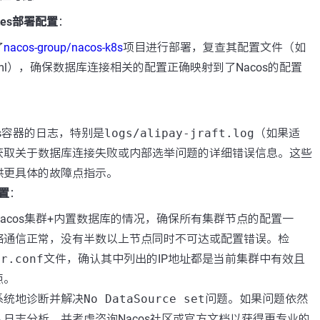
netes部署配置
：
了
nacos-group/nacos-k8s
项目进行部署，复查其配置文件（如
s.yaml），确保数据库连接相关的配置正确映射到了Nacos的配置
os容器的日志，特别是
logs/alipay-jraft.log
（如果适
获取关于数据库连接失败或内部选举问题的详细错误信息。这些
供更具体的故障点指示。
置
：
acos集群+内置数据库的情况，确保所有集群节点的配置一
络通信正常，没有半数以上节点同时不可达或配置错误。检
er.conf
文件，确认其中列出的IP地址都是当前集群中有效且
点。
系统地诊断并解决
No DataSource set
问题。如果问题依然
日志分析，并考虑咨询Nacos社区或官方文档以获得更专业的