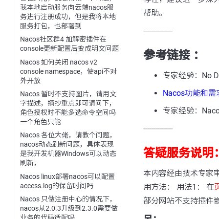
我本地启动服务向云端nacos服
帮助。
务进行注册成功，但是我将本地
服务打包，也部署到
---------------
Nacos社区群4 加解密插件在
console更新配置后变成明文问题
参考链接 ：
Nacos 如何关闭 nacos v2
console namespace，使api不对
专家经验：No Dat
外开放
Nacos功能和
Nacos 暂时不支持图片，请用文
字描述，摘抄重点即可请问下，
专家经验：Naco
角色授权时不能多选命令空间吗
一个角色只能
---------------
Nacos 各位大佬，请教个问题，
nacos动态刷新问题，具体表现
答疑服务说明
是我开发机器Windows可以动态
刷新，
本内容经由技术专家
Nacos linux部署nacos可以配置
access.log的保留时间吗
用方法： 用法1： 在
Nacos 只做注册中心的情况下，
部分网站不支持插件
nacos从2.0.3升级到2.3.0需要做
业务的代码适配吗