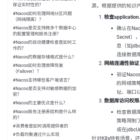
保证实时性的？
源。根据提供的知识
#Nacos如何处理网络分区问题
检查application
（网络隔离）？
确认在Na
#Nacos是否支持跨多个数据中心
的配置管理和服务注册？
Secret）
#Nacos的自动健康检查是如何工
息（如jd
作的？
连接数据
#Nacos的数据存储格式是什么？
网络连通性验证
#Nacos如何处理故障恢复
（Failover）？
验证Naco
#Nacos支持哪些客户端语言？
的网络策略
#Nacos是否支持对敏感数据的加
址、端口
密？
数据库访问权限
#Nacos的主要优点是什么？
#Nacos服务注册表结构是什么样
检查数据库侧
的？
策略限制了
#消费者是如何调用提供者的
或在jdb
#负载均衡通过什么实现
针对K8s特有场景，