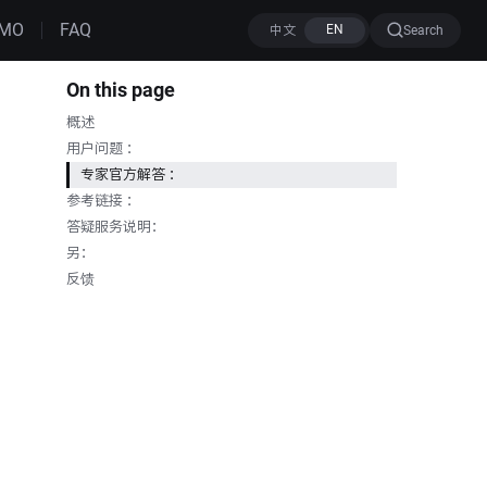
MO
FAQ
Search
On this page
概述
用户问题 ：
专家官方解答 ：
参考链接 ：
答疑服务说明：
另：
反馈