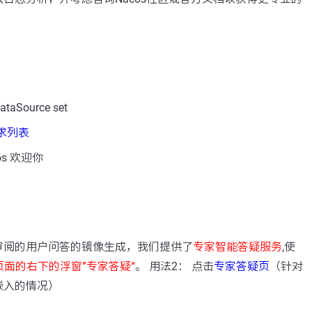
aSource set
需求列表
s 欢迎你
：
审阅的用户问答的镜像生成，我们提供了
专家智能答疑服务
,使
页面的右下的浮窗”专家答疑“
。 用法2： 点击
专家答疑页
（针对
嵌入的情况）