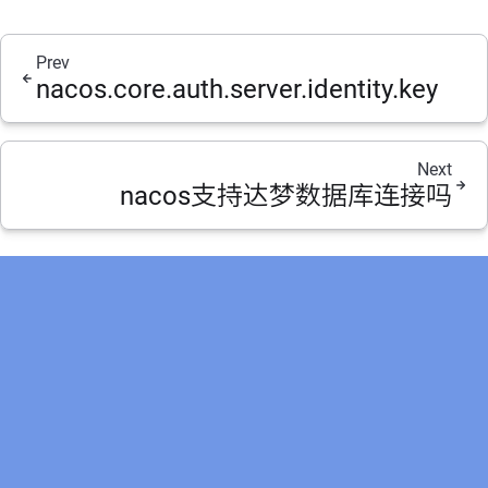
Prev
nacos.core.auth.server.identity.key
Next
nacos支持达梦数据库连接吗