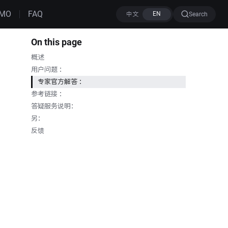
MO
FAQ
Search
On this page
概述
用户问题 ：
专家官方解答 ：
参考链接 ：
答疑服务说明：
另：
反馈