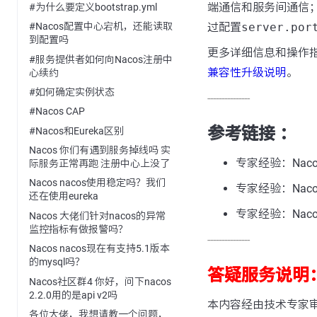
端通信和服务间通信；7
#为什么要定义bootstrap.yml
过配置
server.por
#Nacos配置中心宕机，还能读取
到配置吗
更多详细信息和操作指
#服务提供者如何向Nacos注册中
兼容性升级说明
。
心续约
#如何确定实例状态
---------------
#Nacos CAP
参考链接 ：
#Nacos和Eureka区别
Nacos 你们有遇到服务掉线吗 实
专家经验：Naco
际服务正常再跑 注册中心上没了
Nacos nacos使用稳定吗？我们
专家经验：Naco
还在使用eureka
专家经验：Na
Nacos 大佬们针对nacos的异常
监控指标有做报警吗？
---------------
Nacos nacos现在有支持5.1版本
的mysql吗？
答疑服务说明
Nacos社区群4 你好，问下nacos
2.2.0用的是api v2吗
本内容经由技术专家
各位大佬，我想请教一个问题，