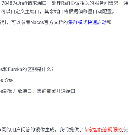
848为Jraft请求端口，处理Raft协议相关的服务间请求。通
t
可以自定义主端口，其余端口将根据偏移量自动配置。
引，可以参考Nacos官方文档的
集群模式快速启动
和
s和Eureka的区别是什么？
s 介绍
cos部署开放端口，集群部署开通端口
：
审阅的用户问答的镜像生成，我们提供了
专家智能答疑服务
,使