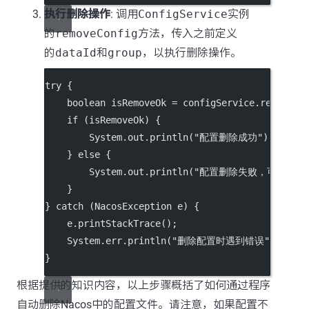
执行删除操作
: 调用
ConfigService
实例
的
removeConfig
方法，传入之前定义
的
dataId
和
group
，以执行删除操作。
try
 {
boolean
 isRemoveOk 
=
 configService.
removeCo
if
 (isRemoveOk) {
        System.out.
println
(
"配置删除成功"
);
    } 
else
 {
        System.out.
println
(
"配置删除失败，可能是因
    }
} 
catch
 (NacosException 
e
) {
    e.
printStackTrace
();
    System.err.
println
(
"删除配置时遇到错误"
);
}
根据提供的知识内容，以上步骤概括了如何通过程序
自动删除Nacos中的配置文件。请注意，如果配置不