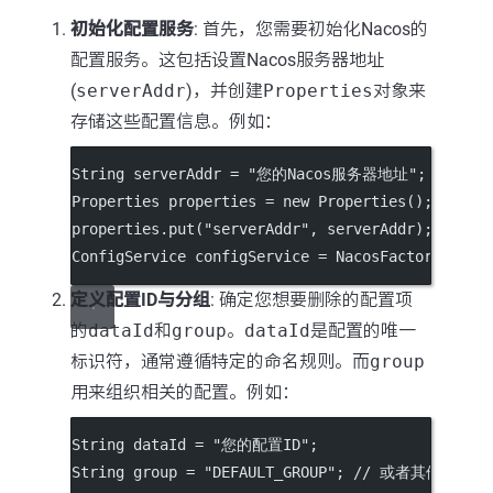
初始化配置服务
: 首先，您需要初始化Nacos的
配置服务。这包括设置Nacos服务器地址
(
serverAddr
)，并创建
Properties
对象来
存储这些配置信息。例如：
String serverAddr 
=
"您的Nacos服务器地址"
;
Properties properties 
=
new
Properties
();
properties.
put
(
"serverAddr"
, serverAddr);
ConfigService configService 
=
 NacosFactory.
crea
定义配置ID与分组
: 确定您想要删除的配置项
的
dataId
和
group
。
dataId
是配置的唯一
标识符，通常遵循特定的命名规则。而
group
用来组织相关的配置。例如：
String dataId 
=
"您的配置ID"
;
String group 
=
"DEFAULT_GROUP"
; 
// 或者其他的分组