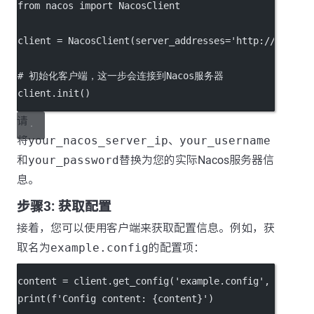
from
 nacos 
import
 NacosClient
client 
=
 NacosClient(
server_addresses
=
'http://your_n
# 初始化客户端，这一步会连接到Nacos服务器
client.init()
请
将
your_nacos_server_ip
、
your_username
和
your_password
替换为您的实际Nacos服务器信
息。
步骤3: 获取配置
接着，您可以使用客户端来获取配置信息。例如，获
取名为
example.config
的配置项：
content 
=
 client.get_config(
'example.config'
, 
'DEFAU
print
(
f
'Config content: 
{
content
}
'
)