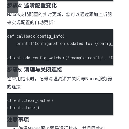
步骤4: 监听配置变化
Nacos支持配置的实时更新，您可以通过添加监听器
来实现配置的自动更新：
def
callback
(config_info):
print
(
f
'Configuration updated to: 
{
config_info
}
'
client.add_config_watcher(
'example.config'
, 
'DEFAULT
步骤5: 清理与关闭连接
在应用结束时，记得清理资源并关闭与Nacos服务器
的连接：
client.clear_cache()
client.close()
注意事项
确保Nacos服务器是运行状态，并且网络可