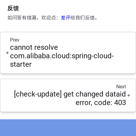
反馈
如问答有错漏，欢迎点：
差评
给我们反馈。
Prev
cannot resolve
com.alibaba.cloud:spring-cloud-
starter
Next
[check-update] get changed dataid
error, code: 403