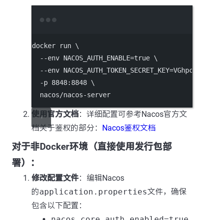
Terminal window
docker run \
--
env NACOS_AUTH_ENABLE
=
true \
--
env NACOS_AUTH_TOKEN_SECRET_KEY
=
VGhpc0lzTXl
-
p 
8848
:
8848
 \
  nacos
/
nacos
-
server
使用官方文档
：详细配置可参考Nacos官方文
档关于鉴权的部分：
Nacos鉴权文档
对于非Docker环境（直接使用发行包部
署）：
修改配置文件
：编辑Nacos
的
application.properties
文件，确保
包含以下配置：
nacos.core.auth.enabled=true