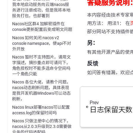
答疑服务说明
我本地启动服务向云端nacos服
务进行注册成功，但是我将本地
本内容经由技术专家
服务打包，也部署到
用方法： 用法1： 在
Nacos社区群4 加解密插件在
console更新配置后变成明文问题
部分网站不支持插件
Nacos 如何关闭 nacos v2
另：
console namespace，使api不对
外开放
有其他开源产品的使
Nacos 暂时不支持图片，请用文
反馈
字描述，摘抄重点即可请问下，
角色授权时不能多选命令空间吗
如问答有错漏，欢迎
一个角色只能
Nacos 各位大佬，请教个问题，
nacos动态刷新问题，具体表现
是我开发机器Windows可以动态
刷新，
Prev
Nacos linux部署nacos可以配置
日志保留天数
access.log的保留时间吗
Nacos 只做注册中心的情况下，
nacos从2.0.3升级到2.3.0需要做
业务的代码适配吗