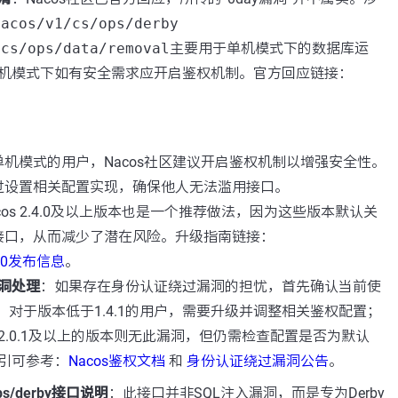
nacos/v1/cs/ops/derby
/cs/ops/data/removal
主要用于单机模式下的数据库运
机模式下如有安全需求应开启鉴权机制。官方回应链接：
机模式的用户，Nacos社区建议开启鉴权机制以增强安全性。
过设置相关配置实现，确保他人无法滥用接口。
cos 2.4.0及以上版本也是一个推荐做法，因为这些版本默认关
接口，从而减少了潜在风险。升级指南链接：
.4.0发布信息
。
洞处理
：如果存在身份认证绕过漏洞的担忧，首先确认当前使
本。对于版本低于1.4.1的用户，需要升级并调整相关鉴权配置；
或2.2.0.1及以上的版本则无此漏洞，但仍需检查配置是否为默认
引可参考：
Nacos鉴权文档
和
身份认证绕过漏洞公告
。
/ops/derby接口说明
：此接口并非SQL注入漏洞，而是专为Derby