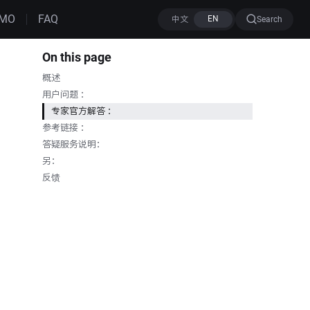
MO
FAQ
Search
On this page
概述
用户问题 ：
专家官方解答 ：
参考链接 ：
答疑服务说明：
另：
反馈