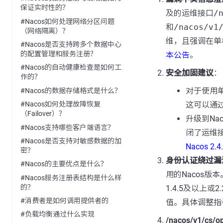
保证实时性的？
及的运维接口
/
#Nacos如何处理网络分区问题
和
/nacos/v1
（网络隔离）？
维，且强调在单
#Nacos是否支持跨多个数据中心
的配置管理和服务注册？
本公告
。
#Nacos的自动健康检查是如何工
安全加固建议
：
作的？
对于使用单
#Nacos的数据存储格式是什么？
这可以通
#Nacos如何处理故障恢复
（Failover）？
升级到Na
#Nacos支持哪些客户端语言？
闭了运维
#Nacos是否支持对敏感数据的加
Nacos 2
密？
身份认证绕过漏
#Nacos的主要优点是什么？
用的Nacos版
#Nacos服务注册表结构是什么样
的？
1.4.5及以上
#消费者是如何调用提供者的
值。具体调整指
#负载均衡通过什么实现
/nacos/v1/cs