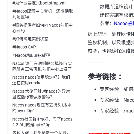
#为什么要定义bootstrap.yml
数据库运维设计
#Nacos配置中心宕机，还能读取
建议实施鉴权措
到配置吗
参考：
Nacos
#服务提供者如何向Nacos注册中
心续约
综上所述，处理网传Na
#如何确定实例状态
鉴权机制，以及根据
#Nacos CAP
威胁，也能确保运维
#Nacos和Eureka区别
---------------
Nacos 你们有遇到服务掉线吗 实
际服务正常再跑 注册中心上没了
参考链接 ：
Nacos nacos使用稳定吗？我们
还在使用eureka
专家经验：如何处理
Nacos 大佬们针对nacos的异常
监控指标有做报警吗？
专家经验：Nac
Nacos nacos现在有支持5.1版本
专家经验：/naco
的mysql吗？
Nacos社区群4 你好，问下nacos
---------------
2.2.0用的是api v2吗
各位大佬，我想请教一个问题，