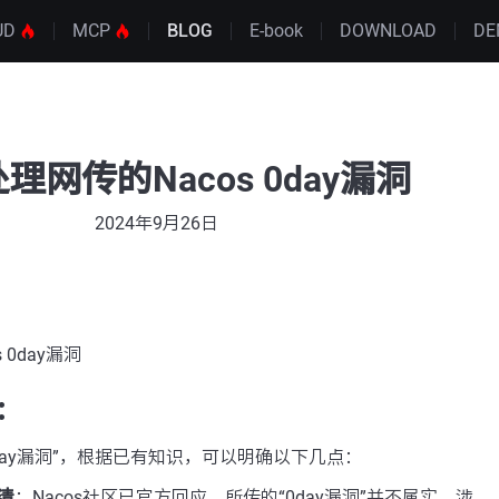
UD
MCP
BLOG
E-book
DOWNLOAD
DE
理网传的Nacos 0day漏洞
2024年9月26日
 0day漏洞
：
“0day漏洞”，根据已有知识，可以明确以下几点：
清
：Nacos社区已官方回应，所传的“0day漏洞”并不属实。涉