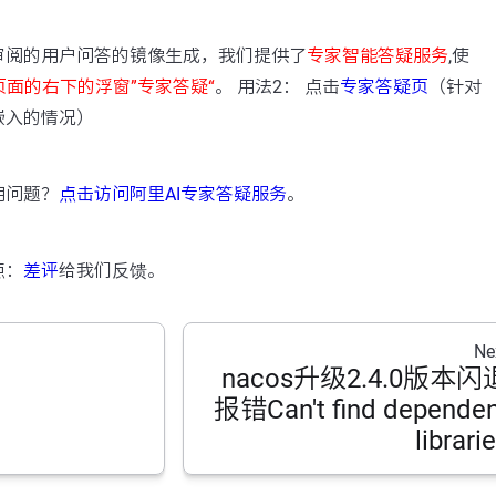
：
审阅的用户问答的镜像生成，我们提供了
专家智能答疑服务
,使
页面的右下的浮窗”专家答疑“
。 用法2： 点击
专家答疑页
（针对
嵌入的情况）
用问题？
点击访问阿里AI专家答疑服务
。
点：
差评
给我们反馈。
Ne
nacos升级2.4.0版本闪
报错Can't find dependen
librari