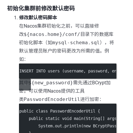
初始化集群前修改默认密码
修改默认密码脚本
在Nacos集群初始化之前，可以直接修
改
${nacos.home}/conf/
目录下的数据库
初始化脚本（如
mysql-schema.sql
），将
默认管理员账户的密码更改为所需的值。例
如：
INSERT INTO
 users (username, 
password
, 
enabled
)
其中
${new_password}
需先通过BCrypt加
密。可以使用Nacos提供的工具
类
PasswordEncoderUtil
进行加密：
public
class
PasswordEncoderUtil
 {
public
static
void
main
(
String
[] 
args
) {
        System.out.
println
(
new
BCryptPasswordEn