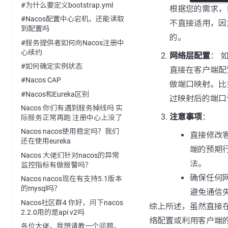
#为什么要定义bootstrap.yml
根据您的需求，
#Nacos配置中心宕机，还能读取
不直接适用，因
到配置吗
的。
#服务提供者如何向Nacos注册中
心续约
网络层配置
： 
#如何确定实例状态
直接在客户端配
#Nacos CAP
做端口映射。比
#Nacos和Eureka区别
过映射后的端口
Nacos 你们有遇到服务掉线吗 实
注意事项
：
际服务正常再跑 注册中心上没了
Nacos nacos使用稳定吗？我们
直接修改客
还在使用eureka
端的预期
Nacos 大佬们针对nacos的异常
法。
监控指标有做报警吗？
确保任何
Nacos nacos现在有支持5.1版本
的mysql吗？
避免通信
Nacos社区群4 你好，问下nacos
综上所述，虽然直接
2.2.0用的是api v2吗
络配置或利用客户端
各位大佬，我想请教一个问题，