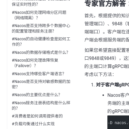
专家官方解答 
保证实时性的？
#Nacos如何处理网络分区问题
首先，根据提供的知识内
（网络隔离）？
管理端口）、9848（
#Nacos是否支持跨多个数据中心
的配置管理和服务注册？
端端口）。客户端在连
#Nacos的自动健康检查是如何工
户端会根据服务端的
作的？
如果您希望直接配置客
#Nacos的数据存储格式是什么？
口9848或9849）
#Nacos如何处理故障恢复
（Failover）？
的主端口计算gRPC
#Nacos支持哪些客户端语言？
考虑以下方法：
#Nacos是否支持对敏感数据的加
对于客户端gRP
密？
Nacos
#Nacos的主要优点是什么？
#Nacos服务注册表结构是什么样
务端的主
的？
的gRPC
#消费者是如何调用提供者的
-D nacos
#负载均衡通过什么实现