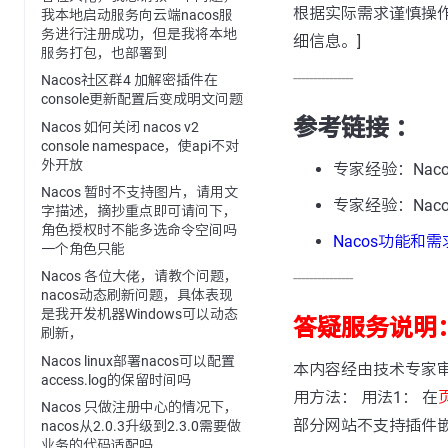
根据实际需求谨慎操作
我本地启动服务向云端nacos服
务进行注册成功，但是我将本地
细信息。]
服务打包，也部署到
---------------
Nacos社区群4 加解密插件在
console更新配置后变成明文问题
参考链接 ：
Nacos 如何关闭 nacos v2
console namespace，使api不对
外开放
专家经验：Nac
Nacos 暂时不支持图片，请用文
专家经验：Na
字描述，摘抄重点即可请问下，
角色授权时不能多选命令空间吗
Nacos功能和
一个角色只能
---------------
Nacos 各位大佬，请教个问题，
nacos动态刷新问题，具体表现
是我开发机器Windows可以动态
答疑服务说明
刷新，
Nacos linux部署nacos可以配置
本内容经由技术专家
access.log的保留时间吗
用方法： 用法1： 在
Nacos 只做注册中心的情况下，
部分网站不支持插件
nacos从2.0.3升级到2.3.0需要做
业务的代码适配吗