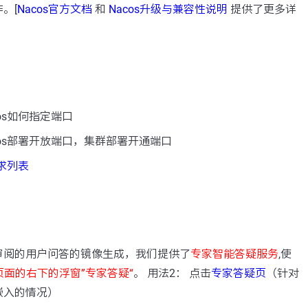
。[
Nacos官方文档
和
Nacos升级与兼容性说明
提供了更多详
os如何指定端口
cos部署开放端口，集群部署开通端口
需求列表
：
审阅的用户问答的镜像生成，我们提供了
专家智能答疑服务
,使
页面的右下的浮窗”专家答疑“
。 用法2： 点击
专家答疑页
（针对
嵌入的情况）