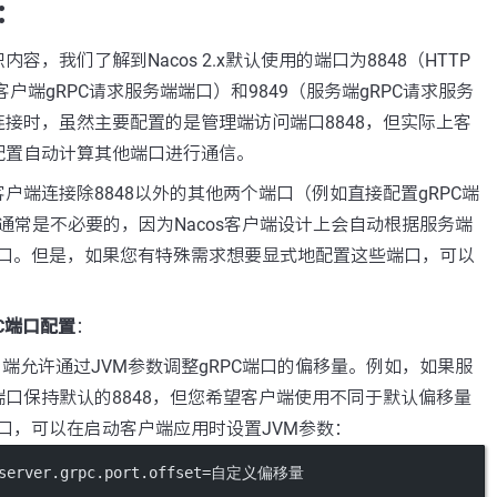
：
容，我们了解到Nacos 2.x默认使用的端口为8848（HTTP
客户端gRPC请求服务端端口）和9849（服务端gRPC请求服务
接时，虽然主要配置的是管理端访问端口8848，但实际上客
配置自动计算其他端口进行通信。
户端连接除8848以外的其他两个端口（例如直接配置gRPC端
，这通常是不必要的，因为Nacos客户端设计上会自动根据服务端
端口。但是，如果您有特殊需求想要显式地配置这些端口，可以
C端口配置
：
客户端允许通过JVM参数调整gRPC端口的偏移量。例如，如果服
端口保持默认的8848，但您希望客户端使用不同于默认偏移量
端口，可以在启动客户端应用时设置JVM参数：
.server.grpc.port.offset=自定义偏移量