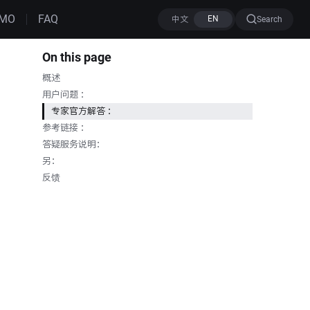
MO
FAQ
Search
On this page
概述
用户问题 ：
专家官方解答 ：
参考链接 ：
答疑服务说明：
另：
反馈