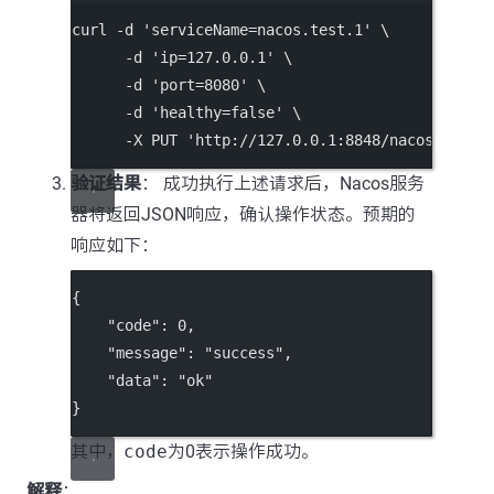
curl
-d
'serviceName=nacos.test.1'
\
-d
'ip=127.0.0.1'
\
-d
'port=8080'
\
-d
'healthy=false'
\
-X
PUT
'http://127.0.0.1:8848/nacos/v2/ns
验证结果
： 成功执行上述请求后，Nacos服务
器将返回JSON响应，确认操作状态。预期的
响应如下：
{
"code"
: 
0
,
"message"
: 
"success"
,
"data"
: 
"ok"
}
其中，
code
为0表示操作成功。
解释
：