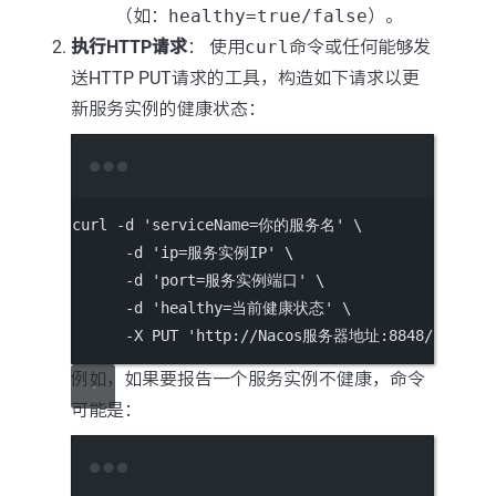
（如：
healthy=true/false
）。
执行HTTP请求
： 使用
curl
命令或任何能够发
送HTTP PUT请求的工具，构造如下请求以更
新服务实例的健康状态：
Terminal window
curl
-d
'serviceName=你的服务名'
\
-d
'ip=服务实例IP'
\
-d
'port=服务实例端口'
\
-d
'healthy=当前健康状态'
\
-X
PUT
'http://Nacos服务器地址:8848/nacos/v2
例如，如果要报告一个服务实例不健康，命令
可能是：
Terminal window