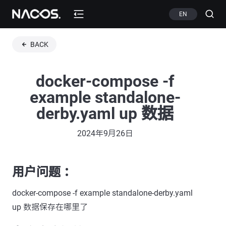
EN
BACK
docker-compose -f
example standalone-
derby.yaml up 数据
2024年9月26日
用户问题 ：
docker-compose -f example standalone-derby.yaml
up 数据保存在哪里了