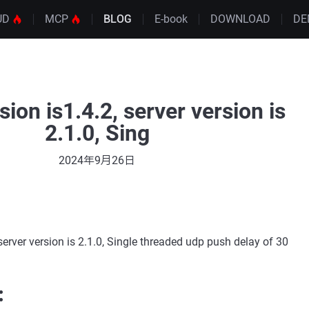
UD
MCP
BLOG
E-book
DOWNLOAD
DE
rsion is1.4.2, server version is
2.1.0, Sing
2024年9月26日
 server version is 2.1.0, Single threaded udp push delay of 30
：