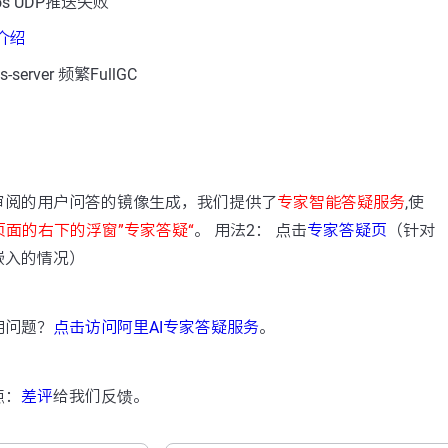
s UDP推送失败
数介绍
server 频繁FullGC
：
审阅的用户问答的镜像生成，我们提供了
专家智能答疑服务
,使
页面的右下的浮窗”专家答疑“
。 用法2： 点击
专家答疑页
（针对
嵌入的情况）
用问题？
点击访问阿里AI专家答疑服务
。
点：
差评
给我们反馈。