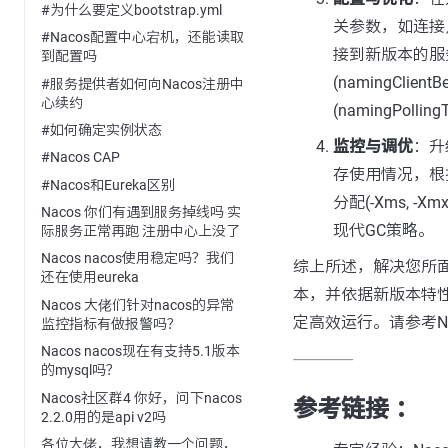
#为什么要定义bootstrap.yml
关参数，如连接点(
#Nacos配置中心宕机，还能读取
接到新版本的服
到配置吗
(namingClie
#服务提供者如何向Nacos注册中
心续约
(namingPo
#如何确定实例状态
监控与调优
：升
#Nacos CAP
存使用情况，根据
#Nacos和Eureka区别
分配(-Xms, 
Nacos 你们有遇到服务掉线吗 实
现代GC策略。
际服务正常再跑 注册中心上没了
Nacos nacos使用稳定吗？我们
综上所述，解决您所
还在使用eureka
本，并依据新版本特
Nacos 大佬们针对nacos的异常
定高效运行。请参考N
监控指标有做报警吗？
Nacos nacos现在有支持5.1版本
---------------
的mysql吗？
Nacos社区群4 你好，问下nacos
参考链接 ：
2.2.0用的是api v2吗
各位大佬，我想请教一个问题，