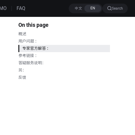
MO
FAQ
Search
On this page
概述
用户问题 ：
专家官方解答 ：
参考链接 ：
答疑服务说明：
另：
反馈