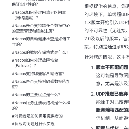
保证实时性的？
根据提供的信息，您遇到
#Nacos如何处理网络分区问题
的环境下，单线程UD
（网络隔离）？
1.X版本开始引入U
#Nacos是否支持跨多个数据中心
的不可靠性（无连接、
的配置管理和服务注册？
2.0及以后的版本，
#Nacos的自动健康检查是如何工
作的？
接，特别是通过gRP
#Nacos的数据存储格式是什么？
针对您的情况，这里
#Nacos如何处理故障恢复
（Failover）？
版本不匹配问题
#Nacos支持哪些客户端语言？
这可能是导致问
#Nacos是否支持对敏感数据的加
意，尤其是涉及
密？
UDP推送已废弃
#Nacos的主要优点是什么？
能源于对已废弃
#Nacos服务注册表结构是什么样
的？
服务端相匹配的
#消费者是如何调用提供者的
信机制，从而避
#负载均衡通过什么实现
配置与优化
：在