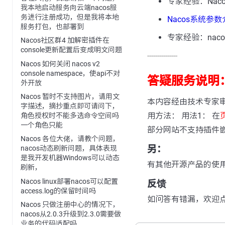
专家经验：Naco
我本地启动服务向云端nacos服
务进行注册成功，但是我将本地
Nacos系统参
服务打包，也部署到
专家经验：nacos-
Nacos社区群4 加解密插件在
console更新配置后变成明文问题
---------------
Nacos 如何关闭 nacos v2
console namespace，使api不对
答疑服务说明
外开放
Nacos 暂时不支持图片，请用文
本内容经由技术专家
字描述，摘抄重点即可请问下，
用方法： 用法1： 在
角色授权时不能多选命令空间吗
一个角色只能
部分网站不支持插件
Nacos 各位大佬，请教个问题，
另：
nacos动态刷新问题，具体表现
是我开发机器Windows可以动态
有其他开源产品的使
刷新，
Nacos linux部署nacos可以配置
反馈
access.log的保留时间吗
如问答有错漏，欢迎
Nacos 只做注册中心的情况下，
nacos从2.0.3升级到2.3.0需要做
业务的代码适配吗