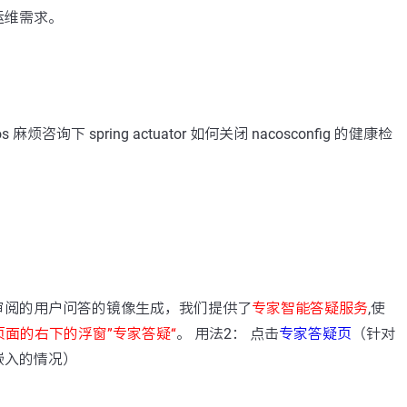
运维需求。
麻烦咨询下 spring actuator 如何关闭 nacosconfig 的健康检
：
审阅的用户问答的镜像生成，我们提供了
专家智能答疑服务
,使
页面的右下的浮窗”专家答疑“
。 用法2： 点击
专家答疑页
（针对
嵌入的情况）