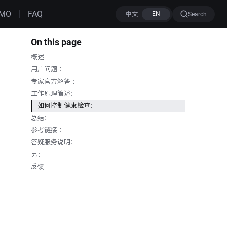
MO
FAQ
Search
On this page
概述
用户问题 ：
专家官方解答 ：
工作原理简述：
如何控制健康检查：
总结：
参考链接 ：
答疑服务说明：
另：
反馈