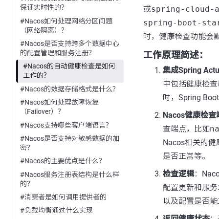
保证实时性的？
或
spring-cloud-
#Nacos如何处理网络分区问题
spring-boot-sta
（网络隔离）？
时，健康检查功能会
#Nacos是否支持跨多个数据中心
的配置管理和服务注册？
工作原理简述：
#Nacos的自动健康检查是如何
集成Spring Actu
工作的？
中包括健康检查
#Nacos的数据存储格式是什么？
时，Spring 
#Nacos如何处理故障恢复
（Failover）？
Nacos健康检
#Nacos支持哪些客户端语言？
查端点，比如
n
#Nacos是否支持对敏感数据的加
Nacos相关的
密？
是否正常等。
#Nacos的主要优点是什么？
检查逻辑
：Na
#Nacos服务注册表结构是什么样
的？
配置更新和服务
#消费者是如何调用提供者的
以及配置是否能
#负载均衡通过什么实现
返回健康状态
：