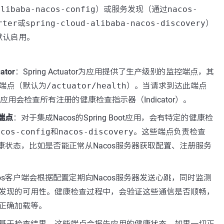
alibaba-nacos-config
）或服务发现（通过
nacos-
rter
或
spring-cloud-alibaba-nacos-discovery
）
默认启用。
ator
：Spring Actuator为应用提供了生产级别的监控端点，其
端点（默认为
/actuator/health
）。当请求到达此端点
Boot应用会检查所有注册的健康检查指示器（Indicator）。
查端点
：对于集成Nacos的Spring Boot应用，会有特定的健康检
acos-config
和
nacos-discovery
。这些端点负责检查
健康状态，比如是否能正常从Nacos服务器获取配置、注册服务
cos客户端会根据配置定期向Nacos服务器发送心跳，同时监测
发现的可用性。健康检查过程中，会验证这些通信是否顺畅，
正确加载等。
基于检查结果，这些端点会报告应用的健康状态。如果一切正