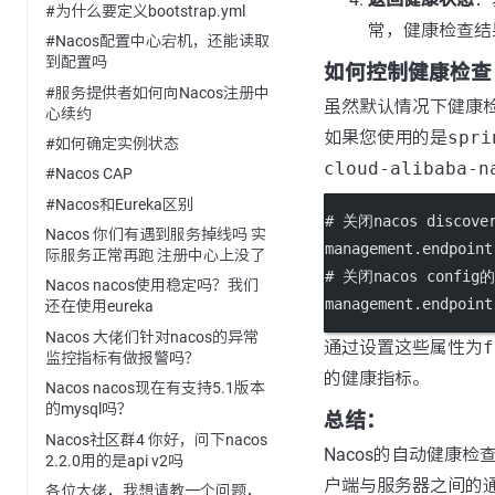
#为什么要定义bootstrap.yml
常，健康检查结果
#Nacos配置中心宕机，还能读取
到配置吗
如何控制健康检查
#服务提供者如何向Nacos注册中
虽然默认情况下健康
心续约
如果您使用的是
spri
#如何确定实例状态
cloud-alibaba-n
#Nacos CAP
#Nacos和Eureka区别
# 关闭nacos disco
Nacos 你们有遇到服务掉线吗 实
management.endpoint
际服务正常再跑 注册中心上没了
# 关闭nacos confi
Nacos nacos使用稳定吗？我们
management.endpoint
还在使用eureka
Nacos 大佬们针对nacos的异常
通过设置这些属性为
f
监控指标有做报警吗？
的健康指标。
Nacos nacos现在有支持5.1版本
的mysql吗？
总结：
Nacos社区群4 你好，问下nacos
Nacos的自动健康检查机
2.2.0用的是api v2吗
户端与服务器之间的
各位大佬，我想请教一个问题，