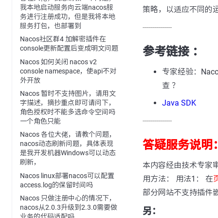
我本地启动服务向云端nacos服
策略，以适应不同的
务进行注册成功，但是我将本地
服务打包，也部署到
---------------
Nacos社区群4 加解密插件在
console更新配置后变成明文问题
参考链接 ：
Nacos 如何关闭 nacos v2
console namespace，使api不对
专家经验：Nacos 
外开放
查 ？
Nacos 暂时不支持图片，请用文
Java SDK
字描述，摘抄重点即可请问下，
角色授权时不能多选命令空间吗
---------------
一个角色只能
Nacos 各位大佬，请教个问题，
答疑服务说明
nacos动态刷新问题，具体表现
是我开发机器Windows可以动态
刷新，
本内容经由技术专家
Nacos linux部署nacos可以配置
用方法： 用法1： 在
access.log的保留时间吗
部分网站不支持插件
Nacos 只做注册中心的情况下，
nacos从2.0.3升级到2.3.0需要做
另：
业务的代码适配吗