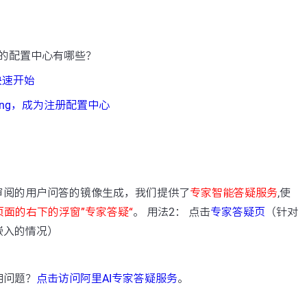
的配置中心有哪些？
r 快速开始
pring，成为注册配置中心
：
审阅的用户问答的镜像生成，我们提供了
专家智能答疑服务
,使
页面的右下的浮窗”专家答疑“
。 用法2： 点击
专家答疑页
（针对
嵌入的情况）
用问题？
点击访问阿里AI专家答疑服务
。