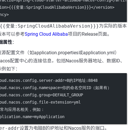
factId
>spring-cloud-starter-alibaba-nacos-config</
artifa
ion
>{{{变量:SpringCloudAlibabaVersion}}}</
version
>
ncy
>
{{变量:SpringCloudAlibabaVersion}}}
为实际的版本
版本可以参考
Spring Cloud Alibaba
项目的Release页面。
户端属性
：
置文件（如application.properties或application.yml）
acos配置中心的连接信息，包括Nacos服务器地址、数据ID、
示例如下：
oud.nacos.config.server-addr
=B的IP地址:8848
oud.nacos.config.namespace
=你的命名空间ID（如果有）
oud.nacos.config.group
=DEFAULT_GROUP
oud.nacos.config.file-extension
=yml
D通常与应用名相关，例如：
plication.name
=myApplication
er-addr
设置为电脑B的IP地址和Nacos服务的端口。