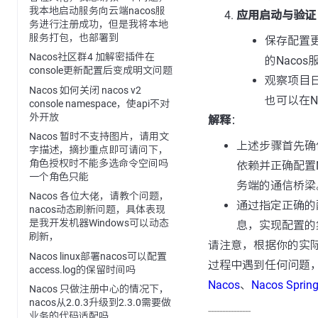
我本地启动服务向云端nacos服
应用启动与验证
务进行注册成功，但是我将本地
服务打包，也部署到
保存配置
Nacos社区群4 加解密插件在
的Naco
console更新配置后变成明文问题
观察项目日
Nacos 如何关闭 nacos v2
也可以在N
console namespace，使api不对
外开放
解释
：
Nacos 暂时不支持图片，请用文
上述步骤首先确保
字描述，摘抄重点即可请问下，
角色授权时不能多选命令空间吗
依赖并正确配置
一个角色只能
务端的通信桥梁
Nacos 各位大佬，请教个问题，
通过指定正确的
nacos动态刷新问题，具体表现
是我开发机器Windows可以动态
息，实现配置的
刷新，
请注意，根据你的实
Nacos linux部署nacos可以配置
过程中遇到任何问题，
access.log的保留时间吗
Nacos
、
Nacos Spring
Nacos 只做注册中心的情况下，
nacos从2.0.3升级到2.3.0需要做
---------------
业务的代码适配吗