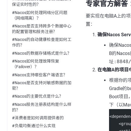
专家官方解答 
保证实时性的？
#Nacos如何处理网络分区问题
要实现在电脑A上的项
（网络隔离）？
置：
#Nacos是否支持跨多个数据中心
的配置管理和服务注册？
确保Nacos S
#Nacos的自动健康检查是如何工
确保Nac
作的？
B的Nac
#Nacos的数据存储格式是什么？
址:8848/
#Nacos如何处理故障恢复
（Failover）？
在电脑A的项目中
#Nacos支持哪些客户端语言？
根据你的项
#Nacos是否支持对敏感数据的加
Gradle
密？
Boot项
#Nacos的主要优点是什么？
#Nacos服务注册表结构是什么样
下（以Ma
的？
<
dependen
#消费者是如何调用提供者的
    <
grou
#负载均衡通过什么实现