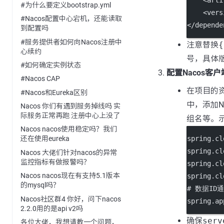
    <
arti
#为什么要定义bootstrap.yml
    <
vers
#Nacos配置中心宕机，还能读取
</
depende
到配置吗
#服务提供者如何向Nacos注册中
注意替换
{
心续约
号，具体
#如何确定实例状态
配置Nacos客
#Nacos CAP
在项目的资源配
#Nacos和Eureka区别
中，添加N
Nacos 你们有遇到服务掉线吗 实
际服务正常再跑 注册中心上没了
组名等。
Nacos nacos使用稳定吗？我们
spring.cl
还在使用eureka
spring.cl
Nacos 大佬们针对nacos的异常
监控指标有做报警吗？
spring.cl
Nacos nacos现在有支持5.1版本
spring.cl
的mysql吗？
# 数据I
Nacos社区群4 你好，问下nacos
spring.ap
2.2.0用的是api v2吗
确保
serv
各位大佬，我想请教一个问题，