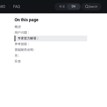
MO
FAQ
Search
On this page
概述
用户问题 ：
专家官方解答 ：
参考链接 ：
答疑服务说明：
另：
反馈