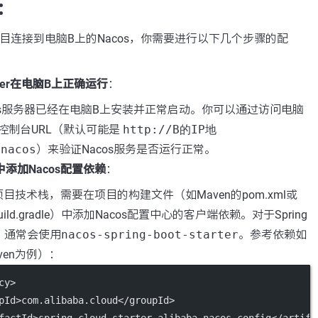
：
目连接到电脑B上的Nacos，你需要进行以下几个步骤的配
erver在电脑B上正确运行
：
os服务器已经在电脑B上安装并正常启动。你可以通过访问电脑
os控制台URL（默认可能是
http://B的IP地
nacos
）来验证Nacos服务是否运行正常。
添加Nacos配置依赖
：
目技术栈，需要在项目的构建文件（如Maven的pom.xml或
的build.gradle）中添加Nacos配置中心的客户端依赖。对于Spring
目，通常会使用
nacos-spring-boot-starter
。参考依赖如
ven为例）：
cy
>
pId
>com.alibaba.cloud</
groupId
>