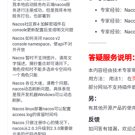
我本地启动服务向云端nacos服
专家经验：Nacos 
务进行注册成功，但是我将本地
服务打包，也部署到
专家经验：Nac
Nacos社区群4 加解密插件在
console更新配置后变成明文问题
专家经验：Nacos
Nacos 如何关闭 nacos v2
---------------
console namespace，使api不对
外开放
答疑服务说明
Nacos 暂时不支持图片，请用文
字描述，摘抄重点即可请问下，
角色授权时不能多选命令空间吗
本内容经由技术专家
一个角色只能
用方法： 用法1： 在
Nacos 各位大佬，请教个问题，
部分网站不支持插件
nacos动态刷新问题，具体表现
是我开发机器Windows可以动态
另：
刷新，
有其他开源产品的使
Nacos linux部署nacos可以配置
access.log的保留时间吗
反馈
Nacos 只做注册中心的情况下，
如问答有错漏，欢迎
nacos从2.0.3升级到2.3.0需要做
业务的代码适配吗