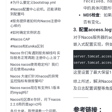
received
、
n
#为什么要定义bootstrap.yml
中的具体问题所
#Nacos配置中心宕机，还能读取
到配置吗
MD5检查
：如果
#服务提供者如何向Nacos注册中
否有变化。
心续约
3. 配置access.
#如何确定实例状态
对于Nacos服务器的ac
#Nacos CAP
嵌入式配置实现，例
#Nacos和Eureka区别
Nacos 你们有遇到服务掉线吗 实
server.tomcat.acces
际服务正常再跑 注册中心上没了
server.tomcat.acces
Nacos nacos使用稳定吗？我们
还在使用eureka
这里设置了最大保留1
Nacos 大佬们针对nacos的异常
监控指标有做报警吗？
综上所述，解决Nac
Nacos nacos现在有支持5.1版本
及日志配置调整等角
的mysql吗？
---------------
Nacos社区群4 你好，问下nacos
2.2.0用的是api v2吗
参考链接 ：
各位大佬，我想请教一个问题，