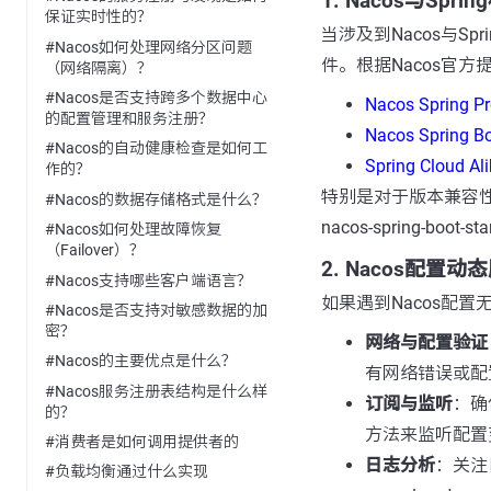
1. Nacos与Spr
保证实时性的？
当涉及到Nacos与Spr
#Nacos如何处理网络分区问题
件。根据Nacos官
（网络隔离）？
#Nacos是否支持跨多个数据中心
Nacos Spring Pr
的配置管理和服务注册？
Nacos Spring Bo
#Nacos的自动健康检查是如何工
Spring Cloud Al
作的？
特别是对于版本兼容性
#Nacos的数据存储格式是什么？
nacos-spring-boo
#Nacos如何处理故障恢复
（Failover）？
2. Nacos配置
#Nacos支持哪些客户端语言？
如果遇到Nacos配
#Nacos是否支持对敏感数据的加
密？
网络与配置验证
#Nacos的主要优点是什么？
有网络错误或配置
#Nacos服务注册表结构是什么样
订阅与监听
：确
的？
方法来监听配置
#消费者是如何调用提供者的
日志分析
：关注
#负载均衡通过什么实现