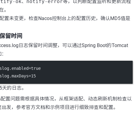
otify-ok
、
notify-error
等，以判断配置监听和更新流程
在。
配置未变更，检查Nacos控制台上的配置历史，确认MD5值是
log保留时间
cess.log日志保留时间调整，可以通过Spring Boot的Tomcat
如：
slog.enabled
=true
slog.maxDays
=15
5天的日志。
os配置问题需根据具体情况，从框架适配、动态刷新机制检查以
度出发，参考官方文档和示例项目进行细致排查和配置。