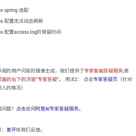
spring 适配
os 配置无法动态刷新
 配置access.log的保留时间
：
审阅的用户问答的镜像生成，我们提供了
专家智能答疑服务
,使
页面的右下的浮窗”专家答疑“
。 用法2： 点击
专家答疑页
（针对
嵌入的情况）
用问题？
点击访问阿里AI专家答疑服务
。
点：
差评
给我们反馈。