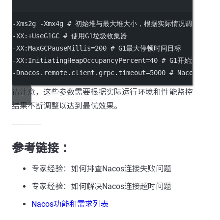
Terminal window
-Xms2g
-Xmx4g
# 初始堆与最大堆大小，根据实际情况调整
-XX:+UseG1GC
# 使用G1垃圾收集器
-XX:MaxGCPauseMillis
=200 
# G1最大停顿时间目标
-XX:InitiatingHeapOccupancyPercent
=40 
# G1开始混合收
-Dnacos.remote.client.grpc.timeout
=5000 
# Nacos客
请注意，这些参数需要根据实际运行环境和性能监控
结果不断调整以达到最优效果。
---------------
参考链接 ：
专家经验：如何排查Nacos连接失败问题
专家经验：如何解决Nacos连接超时问题
Nacos功能和需求列表