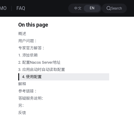
MO
FAQ
Search
On this page
概述
用户问题 ：
专家官方解答 ：
1. 添加依赖
2. 配置Nacos Server地址
3. 应用启动时自动读取配置
4. 使用配置
解释
参考链接 ：
答疑服务说明：
另：
反馈