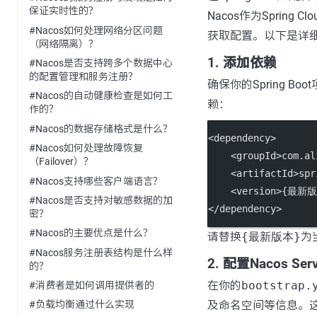
保证实时性的？
Nacos作为Spring Cl
#Nacos如何处理网络分区问题
获取配置。以下是详细步
（网络隔离）？
1. 添加依赖
#Nacos是否支持跨多个数据中心
的配置管理和服务注册？
确保你的Spring Boo
#Nacos的自动健康检查是如何工
赖：
作的？
#Nacos的数据存储格式是什么？
<
dependency
>
#Nacos如何处理故障恢复
    <
groupId
>com.al
（Failover）？
    <
artifactId
>spr
#Nacos支持哪些客户端语言？
    <
version
>{最新版
#Nacos是否支持对敏感数据的加
</
dependency
>
密？
#Nacos的主要优点是什么？
请替换
{最新版本}
为当
#Nacos服务注册表结构是什么样
2. 配置Nacos Se
的？
在你的
bootstrap.
#消费者是如何调用提供者的
及命名空间等信息。这是
#负载均衡通过什么实现