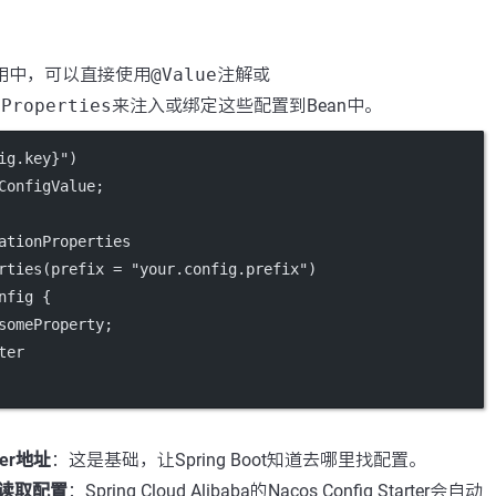
ot应用中，可以直接使用
@Value
注解或
nProperties
来注入或绑定这些配置到Bean中。
ig.key}"
)
ConfigValue;
tionProperties
rties
(
prefix
=
"your.config.prefix"
)
nfig
 {
someProperty;
ter
ver地址
：这是基础，让Spring Boot知道去哪里找配置。
读取配置
：Spring Cloud Alibaba的Nacos Config Starter会自动