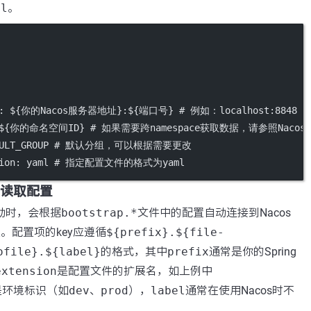
ml
。
: 
${你的Nacos服务器地址}:${端口号}
# 例如：localhost:8848
${你的命名空间ID}
# 如果需要跨namespace获取数据，请参照Nac
ULT_GROUP
# 默认分组，可以根据需要更改
ion
: 
yaml
# 指定配置文件的格式为yaml
动读取配置
在启动时，会根据
bootstrap.*
文件中的配置自动连接到Nacos
置。配置项的key应遵循
${prefix}.${file-
ofile}.${label}
的格式，其中
prefix
通常是你的Spring
extension
是配置文件的扩展名，如上例中
是环境标识（如
dev
、
prod
），
label
通常在使用Nacos时不