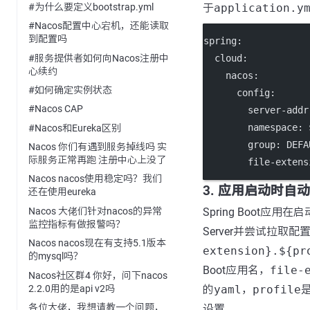
#为什么要定义bootstrap.yml
于
application.y
#Nacos配置中心宕机，还能读取
到配置吗
spring
:
#服务提供者如何向Nacos注册中
cloud
:
心续约
nacos
:
#如何确定实例状态
config
:
#Nacos CAP
server-addr
namespace
: 
#Nacos和Eureka区别
group
: 
DEFA
Nacos 你们有遇到服务掉线吗 实
际服务正常再跑 注册中心上没了
file-extens
Nacos nacos使用稳定吗？我们
3. 应用启动时自
还在使用eureka
Nacos 大佬们针对nacos的异常
Spring Boot应用
监控指标有做报警吗？
Server并尝试拉取配
Nacos nacos现在有支持5.1版本
extension}.${pr
的mysql吗？
Boot应用名，
file-
Nacos社区群4 你好，问下nacos
2.2.0用的是api v2吗
的
yaml
，
profile
各位大佬，我想请教一个问题，
设置。