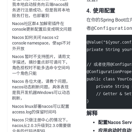
我本地启动服务向云端nacos服
务进行注册成功，但是我将本地
4. 使用配置
服务打包，也部署到
在你的Spring Bo
Nacos社区群4 加解密插件在
者
@Configuratio
console更新配置后变成明文问题
Nacos 如何关闭 nacos v2
@
Value
(
"${your.conf
console namespace，使api不对
外开放
private
 String your
Nacos 暂时不支持图片，请用文
字描述，摘抄重点即可请问下，
// 或者使用@Configura
角色授权时不能多选命令空间吗
@
ConfigurationPrope
一个角色只能
public
class
YourCo
Nacos 各位大佬，请教个问题，
private
 String 
nacos动态刷新问题，具体表现
是我开发机器Windows可以动态
// Getter & Set
刷新，
}
Nacos linux部署nacos可以配置
access.log的保留时间吗
解释
Nacos 只做注册中心的情况下，
配置Nacos Ser
nacos从2.0.3升级到2.3.0需要做
应用启动时自动
业务的代码适配吗