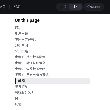
MO
FAQ
Search
On this page
概述
用户问题 ：
专家官方解答 ：
分析原因
解决策略
步骤1：检查权限配置
步骤2：验证认证信息
步骤3：调整权限策略
步骤4：日志分析与调试
解释
参考链接 ：
答疑服务说明：
另：
反馈