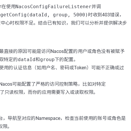
你在使用
NacosConfigFailureListener
并调
.getConfig(dataId, group, 5000)
时收到403错误，
配置中心时权限不足。结合已有知识，我们可以分析并提供解决步
最直接的原因可能是访问Nacos配置的用户或角色没有被赋予
取特定的
dataId
和
group
下的配置。
使用的认证信息（如用户名、密码或Token）可能不正确或过
Nacos可能配置了严格的访问控制策略，比如对特定
e启用了只读权限，而你的应用需要写入或读取权限。
制台，导航至对应的Namespace，检查当前使用的账号或角色是
权限。