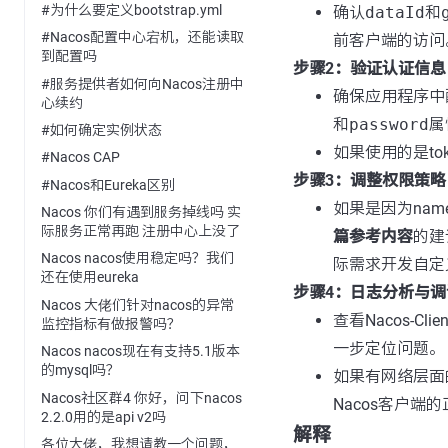
#为什么要定义bootstrap.yml
确认
dataId
和
#Nacos配置中心宕机，还能读取
前客户端的访问
到配置吗
步骤2：验证认证信息
#服务提供者如何向Nacos注册中
确保应用程序中
心续约
和
password
属
#如何确定实例状态
如果使用的是to
#Nacos CAP
步骤3：调整权限策略
#Nacos和Eureka区别
如果是因为nam
Nacos 你们有遇到服务掉线吗 实
际服务正常再跑 注册中心上没了
篇参考内容
的建
Nacos nacos使用稳定吗？我们
际需求开发自定
还在使用eureka
步骤4：日志分析与调
Nacos 大佬们针对nacos的异常
查看Nacos-
监控指标有做报警吗？
一步定位问题。
Nacos nacos现在有支持5.1版本
的mysql吗？
如果有网络层面
Nacos社区群4 你好，问下nacos
Nacos客户端
2.2.0用的是api v2吗
解释
各位大佬，我想请教一个问题，