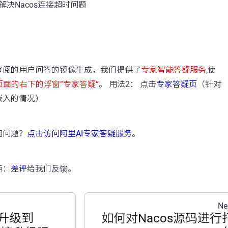
决Nacos连接超时问题
：
审阅的用户问答的镜像生成，我们提供了
专家智能答疑服务
,使
页面的右下的浮窗”专家答疑“
。 用法2： 点击
专家答疑页
（针对
嵌入的情况）
用问题？
点击访问阿里AI专家答疑服务
。
点：
差评
给我们反馈。
Ne
.2升级到
如何对Nacos源码进行