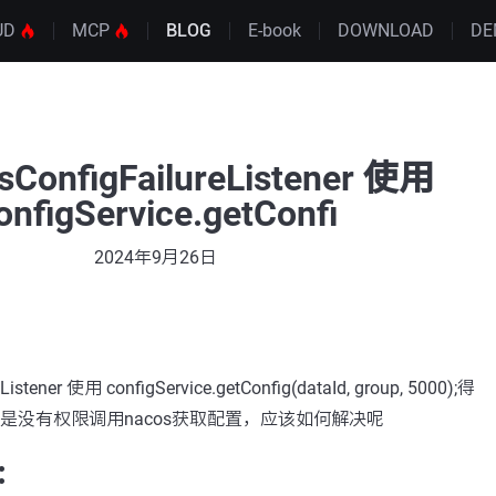
UD
MCP
BLOG
E-book
DOWNLOAD
DE
ConfigFailureListener 使用
onfigService.getConfi
2024年9月26日
istener 使用 configService.getConfig(dataId, group, 5000);得
该是没有权限调用nacos获取配置，应该如何解决呢
：