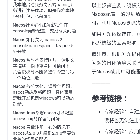
我本地启动服务向云端nacos服
以上步骤主要围绕权
务进行注册成功，但是我将本地
Nacos配置。通过
服务打包，也部署到
时，利用Nacos提
Nacos社区群4 加解密插件在
console更新配置后变成明文问题
如果问题依然存在，
Nacos 如何关闭 nacos v2
他系统级的因素影响
console namespace，使api不对
外开放
请注意，根据问题描
Nacos 暂时不支持图片，请用文
问题的具体情境关联
字描述，摘抄重点即可请问下，
于Nacos使用中可
角色授权时不能多选命令空间吗
一个角色只能
---------------
Nacos 各位大佬，请教个问题，
nacos动态刷新问题，具体表现
参考链接 ：
是我开发机器Windows可以动态
刷新，
专家经验：自建用
Nacos linux部署nacos可以配置
access.log的保留时间吗
读将也无法注册
Nacos 只做注册中心的情况下，
专家经验：应用
nacos从2.0.3升级到2.3.0需要做
业务的代码适配吗