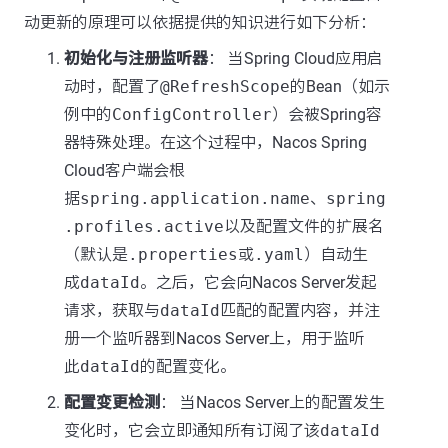
动更新的原理可以依据提供的知识进行如下分析：
初始化与注册监听器
： 当Spring Cloud应用启
动时，配置了
@RefreshScope
的Bean（如示
例中的
ConfigController
）会被Spring容
器特殊处理。在这个过程中，Nacos Spring
Cloud客户端会根
据
spring.application.name
、
spring
.profiles.active
以及配置文件的扩展名
（默认是
.properties
或
.yaml
）自动生
成
dataId
。之后，它会向Nacos Server发起
请求，获取与
dataId
匹配的配置内容，并注
册一个监听器到Nacos Server上，用于监听
此
dataId
的配置变化。
配置变更检测
： 当Nacos Server上的配置发生
变化时，它会立即通知所有订阅了该
dataId