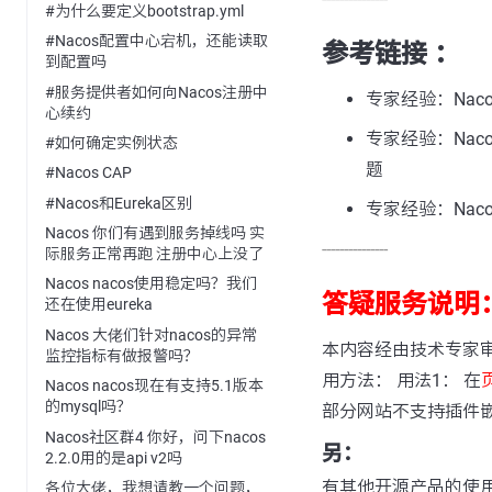
#为什么要定义bootstrap.yml
#Nacos配置中心宕机，还能读取
参考链接 ：
到配置吗
#服务提供者如何向Nacos注册中
专家经验：Naco
心续约
专家经验：Naco
#如何确定实例状态
题
#Nacos CAP
#Nacos和Eureka区别
专家经验：Nacos 
Nacos 你们有遇到服务掉线吗 实
---------------
际服务正常再跑 注册中心上没了
Nacos nacos使用稳定吗？我们
答疑服务说明
还在使用eureka
Nacos 大佬们针对nacos的异常
本内容经由技术专家
监控指标有做报警吗？
用方法： 用法1： 在
Nacos nacos现在有支持5.1版本
的mysql吗？
部分网站不支持插件
Nacos社区群4 你好，问下nacos
另：
2.2.0用的是api v2吗
有其他开源产品的使
各位大佬，我想请教一个问题，