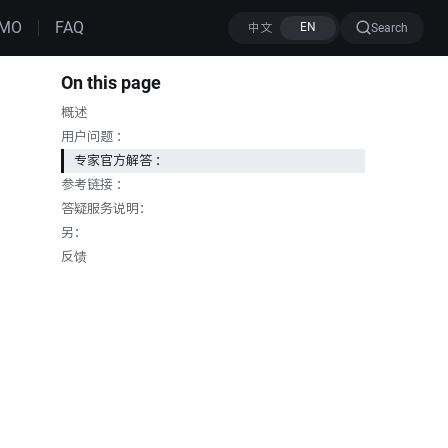
MO
FAQ
Search
On this page
概述
用户问题 ：
专家官方解答 ：
参考链接 ：
答疑服务说明：
另：
反馈