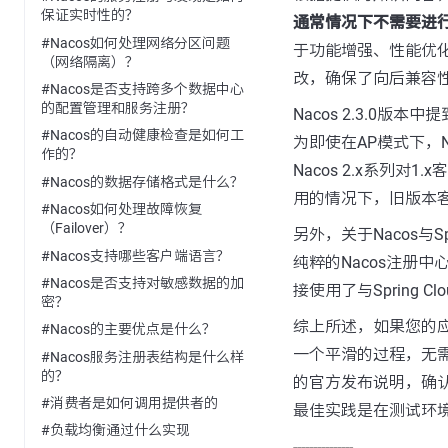
保证实时性的？
通常情况下不需要进
#Nacos如何处理网络分区问题
于功能增强、性能优化
（网络隔离）？
改，确保了向后兼容
#Nacos是否支持跨多个数据中心
的配置管理和服务注册？
Nacos 2.3.0
#Nacos的自动健康检查是如何工
为即使在AP模式下，
作的？
Nacos 2.x系列对
#Nacos的数据存储格式是什么？
用的情况下，旧版本
#Nacos如何处理故障恢复
（Failover）？
另外，关于Nacos与
#Nacos支持哪些客户端语言？
纯粹的Nacos注册
#Nacos是否支持对敏感数据的加
接使用了与Spring Cl
密？
综上所述，如果您的应用
#Nacos的主要优点是什么？
一个平滑的过程，无需
#Nacos服务注册表结构是什么样
的？
的官方发布说明，确
#消费者是如何调用提供者的
最佳实践是在测试环
#负载均衡通过什么实现
---------------