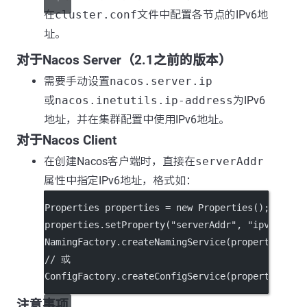
在
cluster.conf
文件中配置各节点的IPv6地
址。
对于Nacos Server（2.1之前的版本）
需要手动设置
nacos.server.ip
或
nacos.inetutils.ip-address
为IPv6
地址，并在集群配置中使用IPv6地址。
对于Nacos Client
在创建Nacos客户端时，直接在
serverAddr
属性中指定IPv6地址，格式如：
Properties properties 
=
new
Properties
();
properties.
setProperty
(
"serverAddr"
, 
"ipv6地址:8
NamingFactory.
createNamingService
(properties);
// 或
ConfigFactory.
createConfigService
(properties);
注意事项