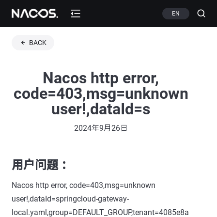
EN
BACK
Nacos http error,
code=403,msg=unknown
user!,dataId=s
2024年9月26日
用户问题 ：
Nacos http error, code=403,msg=unknown
user!,dataId=springcloud-gateway-
local.yaml,group=DEFAULT_GROUP,tenant=4085e8a