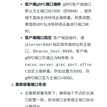
客户端gRPC端口偏移
: gRPC客户端端口
默认为主端口加1000（即9848），服务
端不直接支持修改此偏移量。若需调整，
需借助VIP/SLB等网络设备进行端口映
射。
客户端端口指定
: 客户端连接时，通
过
serverAddr
指定服务端地址和主端
口，如
nacos_host:8848
。客户端
gRPC端口可通过JVM参数
-D
nacos.server.grpc.port.offse
t
自定义偏移量，例如设置为5000，则
gRPC端口变为主端口+5000。
集群部署端口考虑
:
在集群部署场景下，确保每个节点的主端
口配置一致，其他端口会根据主端口自动
计算得出。