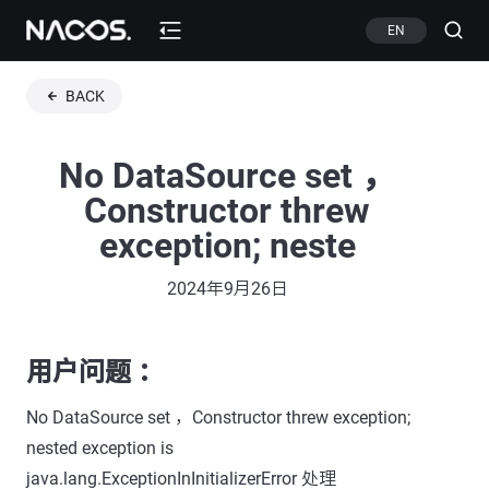
EN
BACK
No DataSource set ，
Constructor threw
exception; neste
2024年9月26日
用户问题 ：
No DataSource set ，Constructor threw exception;
nested exception is
java.lang.ExceptionInInitializerError 处理