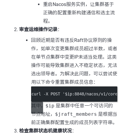
重启Nacos服务实例，让集群基于
正确的配置重新构建通信和选主流
程。
审查运维操作记录
：
回顾近期是否有违反Raft协议原则的操
作，如单次变更集群成员超过半数，或者
在单节点集群中变更IP未适当处理。这类
操作可能导致集群进入不稳定状态，无法
选出领导者。为解决此问题，可以尝试使
用以下命令重置集群成员信息：
curl -X POST '$ip:8848/nacos/v1/core/ops/r
其中，
$ip
是集群中任意一个可访问的
节点地址，
$jraft_members
是根据当
前正确集群配置生成的成员列表字符串。
检查集群状态机健康状况
：