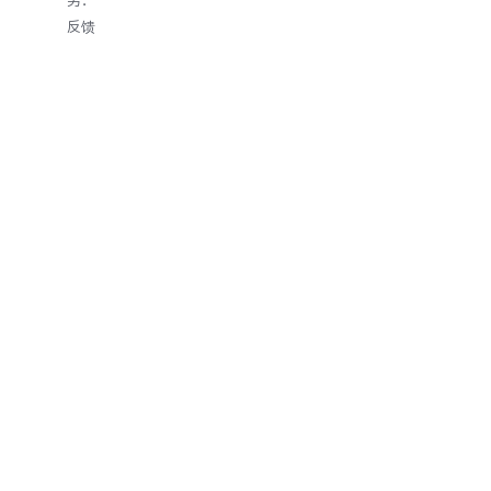
另：
反馈