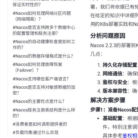
保证实时性的？
署，我们将依据已有
#Nacos如何处理网络分区问题
在给定的知识中详细
（网络隔离）？
用的K8s部署实践和Na
#Nacos是否支持跨多个数据中心
的配置管理和服务注册？
分析问题原因
#Nacos的自动健康检查是如何工
Nacos 2.2.3的部
作的？
几点：
#Nacos的数据存储格式是什么？
#Nacos如何处理故障恢复
持久化存储配置
（Failover）？
网络通信
：确保
#Nacos支持哪些客户端语言？
鉴权与安全
：根
#Nacos是否支持对敏感数据的加
版本兼容性
：确
密？
解决方案步骤
#Nacos的主要优点是什么？
步骤1：准备Nacos
#Nacos服务注册表结构是什么样
的？
基础配置
：根据
#消费者是如何调用提供者的
件，特别注意调
#负载均衡通过什么实现
具体参考
鉴权相