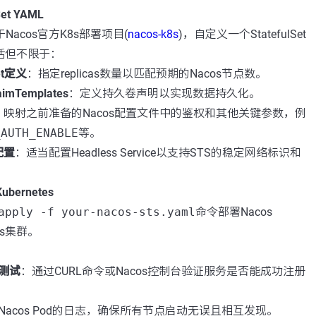
et YAML
Nacos官方K8s部署项目(
nacos-k8s
)，自定义一个StatefulSet
包括但不限于：
Set定义
：指定replicas数量以匹配预期的Nacos节点数。
aimTemplates
：定义持久卷声明以实现数据持久化。
：映射之前准备的Nacos配置文件中的鉴权和其他关键参数，例
_AUTH_ENABLE
等。
配置
：适当配置Headless Service以支持STS的稳定网络标识和
ernetes
apply -f your-nacos-sts.yaml
命令部署Nacos
K8s集群。
测试
：通过CURL命令或Nacos控制台验证服务是否能成功注册
Nacos Pod的日志，确保所有节点启动无误且相互发现。