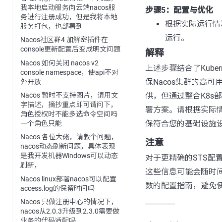
我本地启动服务向云端nacos服
步骤5：配置与优化
务进行注册成功，但是我将本地
根据实际运行情
服务打包，也部署到
运行。
Nacos社区群4 加解密插件在
console更新配置后变成明文问题
解释
Nacos 如何关闭 nacos v2
上述步骤结合了Kubern
console namespace，使api不对
保Nacos集群的高
外开放
供，但通过整合K8s
Nacos 暂时不支持图片，请用文
字描述，摘抄重点即可请问下，
署方案。请根据实际
角色授权时不能多选命令空间吗
保符合您的基础设施
一个角色只能
Nacos 各位大佬，请教个问题，
注意
nacos动态刷新问题，具体表现
是我开发机器Windows可以动态
对于更精确的STS配
刷新，
这些信息可能会随时
Nacos linux部署nacos可以配置
数的配置指南，避免
access.log的保留时间吗
Nacos 只做注册中心的情况下，
---------------
nacos从2.0.3升级到2.3.0需要做
业务的代码适配吗