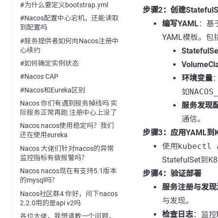
#为什么要定义bootstrap.yml
步骤2：创建StatefulS
#Nacos配置中心宕机，还能读取
编写YAML
：基于
到配置吗
YAML模板。
#服务提供者如何向Nacos注册中
心续约
Stateful
#如何确定实例状态
VolumeCl
#Nacos CAP
环境变量
#Nacos和Eureka区别
如
NACOS
Nacos 你们有遇到服务掉线吗 实
服务发现
际服务正常再跑 注册中心上没了
通信。
Nacos nacos使用稳定吗？我们
步骤3：应用YAML到Kub
还在使用eureka
使用
kubectl 
Nacos 大佬们针对nacos的异常
监控指标有做报警吗？
StatefulSet到
Nacos nacos现在有支持5.1版本
步骤4：验证部署
的mysql吗？
服务注册与发现
Nacos社区群4 你好，问下nacos
与发现。
2.2.0用的是api v2吗
检查日志
：监控
各位大佬，我想请教一个问题，