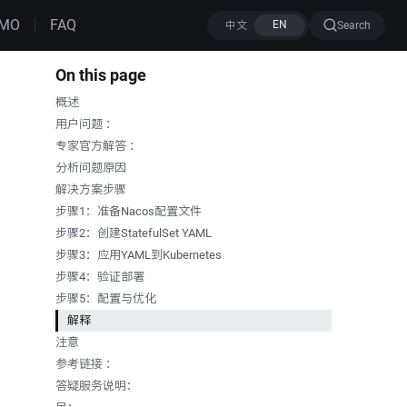
MO
FAQ
Search
On this page
概述
用户问题 ：
专家官方解答 ：
分析问题原因
解决方案步骤
步骤1：准备Nacos配置文件
步骤2：创建StatefulSet YAML
步骤3：应用YAML到Kubernetes
步骤4：验证部署
步骤5：配置与优化
解释
注意
参考链接 ：
答疑服务说明：