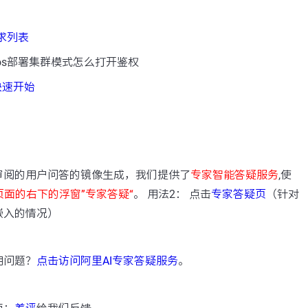
需求列表
cos部署集群模式怎么打开鉴权
r 快速开始
：
审阅的用户问答的镜像生成，我们提供了
专家智能答疑服务
,使
页面的右下的浮窗”专家答疑“
。 用法2： 点击
专家答疑页
（针对
嵌入的情况）
用问题？
点击访问阿里AI专家答疑服务
。