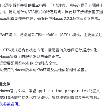
知识逐步解析并提供相应指导。但请注意，直接的操作步骤并未
列出，特别是针对STS模式的特定说明，因此以下步骤会基于通
cos配置调整来构建，确保适应Nacos 2.2.3版本及STS需求。
署到K8s环境中，特别是采用StatefulSet（STS）模式，主要需关注
：STS模式适合有状态应用，需配置持久卷保证数据持久化。
Nacos集群间的服务发现与通信正常。
据需要配置鉴权参数以增强安全性。
认使用的Nacos版本与K8s环境及其他依赖组件兼容。
配置文件
Nacos官方文档，准备
application.properties
配置文
整STS所需的持久化存储路径、集群模式配置以及鉴权参数。
关参数说明
。