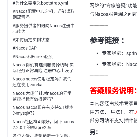
#为什么要定义bootstrap.yml
网站的“专家答疑”功能
#Nacos配置中心宕机，还能读取
与Nacos服务端之
到配置吗
---------------
#服务提供者如何向Nacos注册中
心续约
参考链接 ：
#如何确定实例状态
#Nacos CAP
专家经验：spring
#Nacos和Eureka区别
专家经验：Na
Nacos 你们有遇到服务掉线吗 实
际服务正常再跑 注册中心上没了
---------------
Nacos nacos使用稳定吗？我们
还在使用eureka
答疑服务说明
Nacos 大佬们针对nacos的异常
监控指标有做报警吗？
本内容经由技术专家
Nacos nacos现在有支持5.1版本
用方法： 用法1： 在
的mysql吗？
部分网站不支持插件
Nacos社区群4 你好，问下nacos
2.2.0用的是api v2吗
另：
各位大佬，我想请教一个问题，