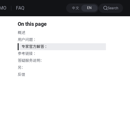
MO
FAQ
Search
On this page
概述
用户问题 ：
专家官方解答 ：
参考链接 ：
答疑服务说明：
另：
反馈