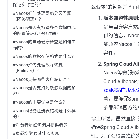
保证实时性的？
么要求”的问题并不
#Nacos如何处理网络分区问题
版本兼容性原则
（网络隔离）？
是与自身客户端
#Nacos是否支持跨多个数据中心
的配置管理和服务注册？
供的信息，Nac
#Nacos的自动健康检查是如何工
能兼容Nacos
作的？
容性。
#Nacos的数据存储格式是什么？
Spring Cloud 
#Nacos如何处理故障恢复
（Failover）？
Nacos等微服务
#Nacos支持哪些客户端语言？
Cloud Ali
#Nacos是否支持对敏感数据的加
sca网站的版本
密？
着，要确保Spri
#Nacos的主要优点是什么？
参考SCA官方
#Nacos服务注册表结构是什么样
的？
综上所述，虽然直接的N
#消费者是如何调用提供者的
确保Spring Clou
#负载均衡通过什么实现
性。为了获得最准确