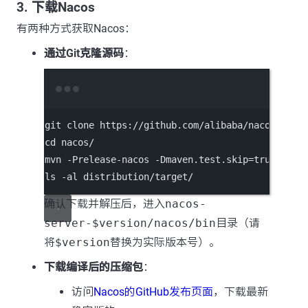
3. 下载Nacos
有两种方式获取Nacos：
通过Git克隆源码
：
Terminal window
git
clone
https://github.com/alibaba/nacos.git
cd
nacos/
mvn
-Prelease-nacos
-Dmaven.test.skip=true
clea
ls
-al
distribution/target/
确认下载并解压后，进入
nacos-
server-$version/nacos/bin
目录（请
将
$version
替换为实际版本号）。
下载编译后的压缩包
：
访问
Nacos的GitHub发布页面
，下载最新