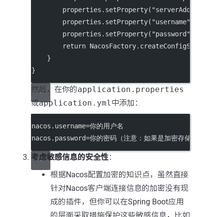
        properties.
setProperty
(
"serverAddr"
, 
"$
        properties.
setProperty
(
"username"
, user
        properties.
setProperty
(
"password"
, pass
return
 NacosFactory.
createConfigService
    }
}
然后，在你的
application.properties
或
application.yml
中添加：
nacos.username
=你的用户名
nacos.password
=你的密码（注意：如果是加密存储，需先
考虑敏感信息的安全性
：
根据Nacos配置加密的知识点，虽然直接
针对Nacos客户端连接信息的加密没有现
成的插件，但你可以在Spring Boot应用
的层面采取措施保护这些敏感信息，比如