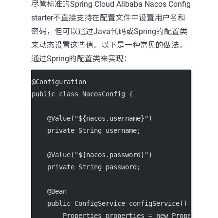
尽管标准的Spring Cloud Alibaba Nacos Config
starter不直接支持在配置文件中设置用户名和
密码，但可以通过Java代码或Spring的配置类
来动态设置这些值。以下是一种常见的做法，
通过Spring的配置类来实现：
@
Configuration
public
class
NacosConfig
 {
    @
Value
(
"${nacos.username}"
)
private
 String username;
    @
Value
(
"${nacos.password}"
)
private
 String password;
    @
Bean
public
 ConfigService 
configService
() 
throws
        Properties properties 
=
new
Properties
(