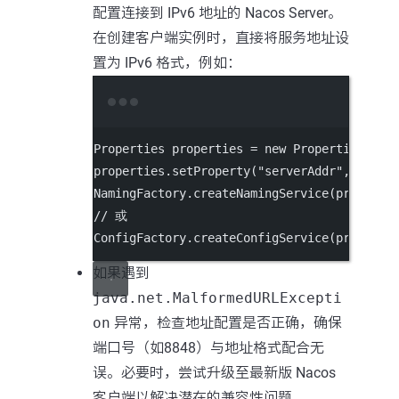
配置连接到 IPv6 地址的 Nacos Server。
在创建客户端实例时，直接将服务地址设
置为 IPv6 格式，例如：
Terminal window
Properties
properties
=
new
Properties
();
properties.setProperty(
"serverAddr"
,
"[IPv
NamingFactory.createNamingService(properti
//
或
ConfigFactory.createConfigService(properti
如果遇到
java.net.MalformedURLExcepti
on
异常，检查地址配置是否正确，确保
端口号（如8848）与地址格式配合无
误。必要时，尝试升级至最新版 Nacos
客户端以解决潜在的兼容性问题。