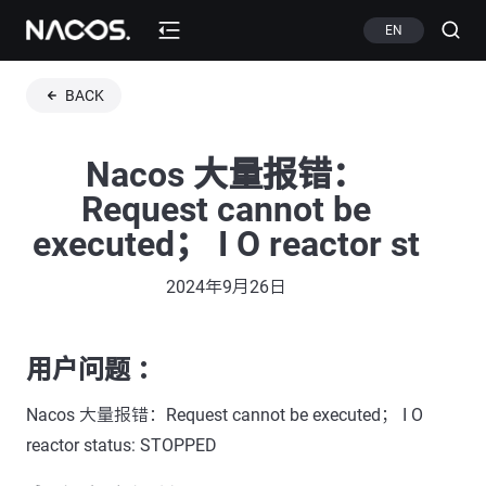
EN
BACK
Nacos 大量报错：
Request cannot be
executed； I O reactor st
2024年9月26日
用户问题 ：
Nacos 大量报错：Request cannot be executed； I O
reactor status: STOPPED