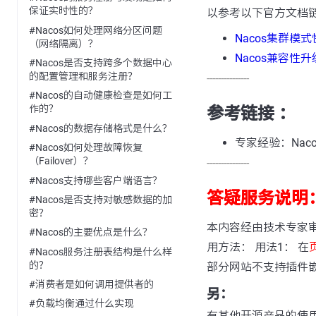
保证实时性的？
以参考以下官方文档
#Nacos如何处理网络分区问题
Nacos集群模
（网络隔离）？
Nacos兼容性
#Nacos是否支持跨多个数据中心
的配置管理和服务注册？
---------------
#Nacos的自动健康检查是如何工
作的？
参考链接 ：
#Nacos的数据存储格式是什么？
专家经验：Na
#Nacos如何处理故障恢复
（Failover）？
---------------
#Nacos支持哪些客户端语言？
答疑服务说明
#Nacos是否支持对敏感数据的加
密？
本内容经由技术专家
#Nacos的主要优点是什么？
用方法： 用法1： 在
#Nacos服务注册表结构是什么样
的？
部分网站不支持插件
#消费者是如何调用提供者的
另：
#负载均衡通过什么实现
有其他开源产品的使