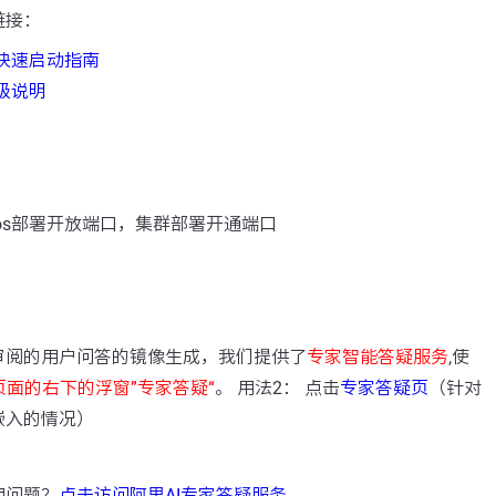
链接：
式快速启动指南
升级说明
cos部署开放端口，集群部署开通端口
：
审阅的用户问答的镜像生成，我们提供了
专家智能答疑服务
,使
页面的右下的浮窗”专家答疑“
。 用法2： 点击
专家答疑页
（针对
嵌入的情况）
用问题？
点击访问阿里AI专家答疑服务
。