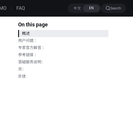
MO
FAQ
Search
On this page
概述
用户问题 ：
专家官方解答 ：
参考链接 ：
答疑服务说明：
另：
反馈