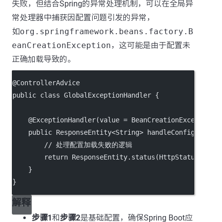
失败，但结合Spring的异常处理机制，可以在全局异
常处理器中捕获因配置问题引发的异常，
如
org.springframework.beans.factory.B
eanCreationException
，这可能是由于配置未
正确加载导致的。
@
ControllerAdvice
public
class
GlobalExceptionHandler
 {
    @
ExceptionHandler
(
value
=
 BeanCreationException.
public
 ResponseEntity<
String
> 
handleConfigLoadFa
// 处理配置加载失败的逻辑
return
 ResponseEntity.
status
(HttpStatus.INTE
    }
}
解释
步骤1
和
步骤2
是基础配置，确保Spring Boot应