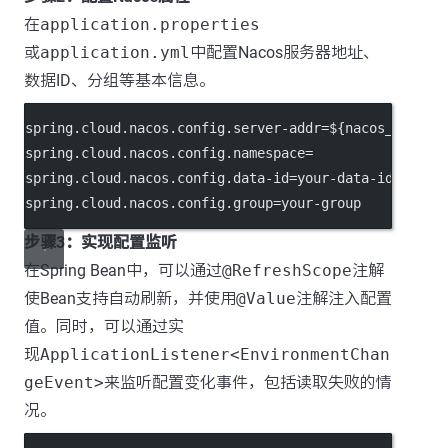
在
application.properties
或
application.yml
中配置Nacos服务器地址、
数据ID、分组等基本信息。
spring.cloud.nacos.config.server-addr
=${nacos_host}:
spring.cloud.nacos.config.namespace
=
spring.cloud.nacos.config.data-id
=your-data-id
spring.cloud.nacos.config.group
=your-group
步骤3：实现配置监听
在Spring Bean中，可以通过
@RefreshScope
注解
使Bean支持自动刷新，并使用
@Value
注解注入配置
值。同时，可以通过实
现
ApplicationListener<EnvironmentChan
geEvent>
来监听配置变化事件，包括读取失败的情
况。