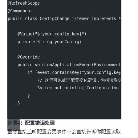
@
RefreshScope
@
Component
public
class
ConfigChangeListener
implements
Applica
    @
Value
(
"${your.config.key}"
)
private
 String yourConfig;
    @
Override
public
void
onApplicationEvent
(EnvironmentChange
if
 (event.
containsKey
(
"your.config.key"
)) {
// 这里可以处理配置变化逻辑，包括读取失败的逻
            System.out.
println
(
"Configuration update
        }
    }
}
步骤4：配置错误处理
虽然直接监听配置变更事件不会直接告诉你配置读取