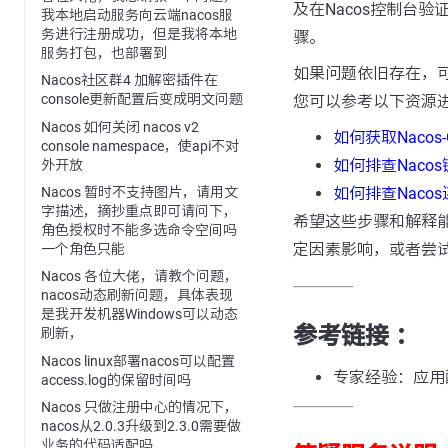
及在Nacos控制台
我本地启动服务向云端nacos服
务进行注册成功，但是我将本地
骤。
服务打包，也部署到
如果问题依旧存在，可
Nacos社区群4 加解密插件在
console更新配置后变成明文问题
您可以参考以下资源
Nacos 如何关闭 nacos v2
如何获取Nacos-
console namespace，使api不对
如何排查Naco
外开放
如何排查Naco
Nacos 暂时不支持图片，请用文
字描述，摘抄重点即可请问下，
希望这些步骤和解释
角色授权时不能多选命令空间吗
定因素影响，或者尝
一个角色只能
Nacos 各位大佬，请教个问题，
---------------
nacos动态刷新问题，具体表现
是我开发机器Windows可以动态
参考链接 ：
刷新，
Nacos linux部署nacos可以配置
专家经验：应用
access.log的保留时间吗
---------------
Nacos 只做注册中心的情况下，
nacos从2.0.3升级到2.3.0需要做
业务的代码适配吗