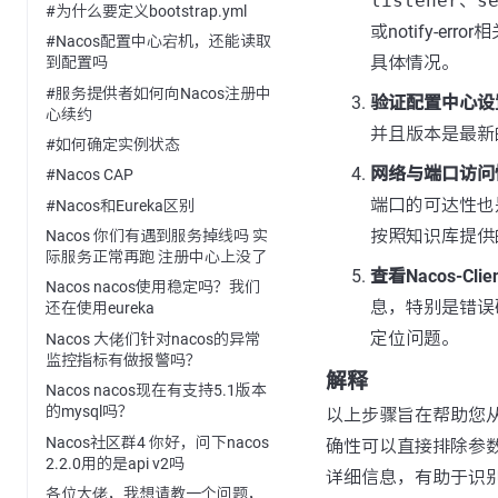
listener
、
s
#为什么要定义bootstrap.yml
或notify-
#Nacos配置中心宕机，还能读取
具体情况。
到配置吗
#服务提供者如何向Nacos注册中
验证配置中心设
心续约
并且版本是最新
#如何确定实例状态
网络与端口访问
#Nacos CAP
端口的可达性也
#Nacos和Eureka区别
按照知识库提供
Nacos 你们有遇到服务掉线吗 实
际服务正常再跑 注册中心上没了
查看Nacos-Cli
Nacos nacos使用稳定吗？我们
息，特别是错误
还在使用eureka
定位问题。
Nacos 大佬们针对nacos的异常
监控指标有做报警吗？
解释
Nacos nacos现在有支持5.1版本
的mysql吗？
以上步骤旨在帮助您从
Nacos社区群4 你好，问下nacos
确性可以直接排除参数错
2.2.0用的是api v2吗
详细信息，有助于识
各位大佬，我想请教一个问题，