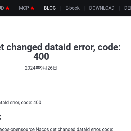
UD
MCP
BLOG
E-book
DOWNLOAD
DE
t changed dataId error, code:
400
2024年9月26日
aId error, code: 400
：
nsource Nacos get changed dataId error, code: