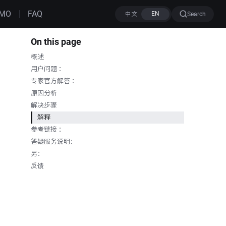
MO
FAQ
Search
On this page
概述
用户问题 ：
专家官方解答 ：
原因分析
解决步骤
解释
参考链接 ：
答疑服务说明：
另：
反馈