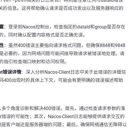
erver-push
相关的日志条目，特别是注意任何与dataId错误
error相关的信息。这将帮助确认请求是否成功发出以及服务器响应的
置
：登录到Nacos控制台，检查指定的dataId和group是否存在
的，同时确认配置内容格式是否正确无误。
性
：虽然400错误主要指向请求格式问题，但确保8848和9848
是必要的，因为网络问题可能间接导致请求被错误地处理。请
的指引检查端口映射和访问权限。
ent错误详情
：深入分析Nacos-Client日志中关于此错误的详细信
码400出现时的具体上下文，可能会有更明确的错误描述帮助
多个角度诊断和解决400错误。首先，通过检查请求参数的准
误的可能性；其次，Nacos-Client日志能够提供请求交互的
别是客户端还是服务器端的问题；最后，确保网络通信无障碍以